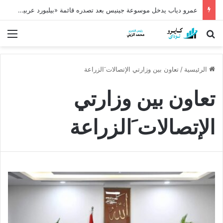
عمرو دياب يدخل موسوعة جينيس بعد تصدره قائمة «بيلبورد عربية» لـ68 أسبوعًا
بحث عن
الق
الرئيسية
/
تعاون بين وزارتي الإتصالات َالزراعة
تعاون بين وزارتي
الإتصالات َالزراعة