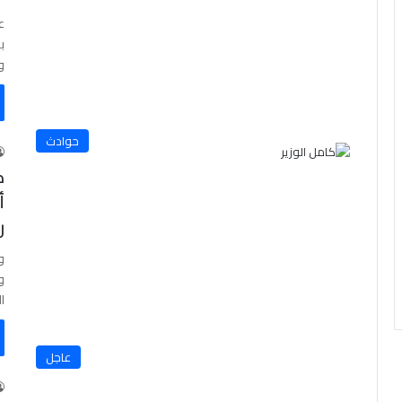
ع
و
حوادث
ك
أ
ر
و
و
ا
عاجل