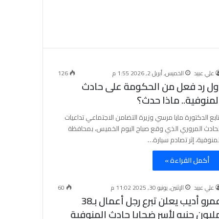
علي عبيد
الخميس, أبريل 2, 2026 1:55 م
126
ول رد فعل من الحكومة على حادث
لمنوفية.. ماذا حدث؟
تابع الدكتورة مايا مرسي وزيرة التضامن الاجتماعي تداعيات
لحادث المروري الذي وقع صباح اليوم الخميس، بمحافظة
لمنوفية، إثر تصادم سيارة…
أكمل القراءة »
علي عبيد
الإثنين, يونيو 30, 2025 11:02 م
60
عمرو أديب يعلن تبرع رجل أعمال بـ38
ليون جنيه لأسر ضحايا حادث المنوفية