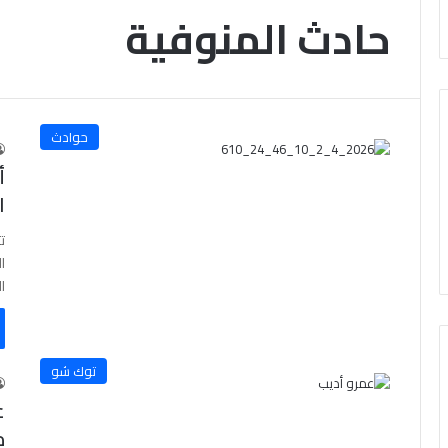
حادث المنوفية
حوادث
أ
ا
ت
ا
ا
توك شو
م