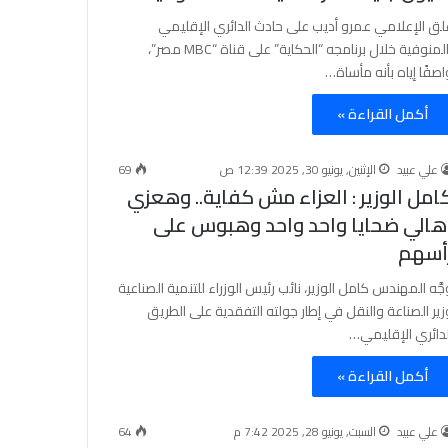
لق الإعلامي عمرو أديب على حادث الدائري الإقليمي
بالمنوفية خلال برنامجه “الحكاية” على قناة “MBC مصر”،
اصفًا إياه بأنه مأساة…
أكمل القراءة »
علي عبيد
الإثنين, يونيو 30, 2025 12:39 ص
69
امل الوزير : العزاء مش كفاية.. وهعزي
هالي ضحايا واحد واحد وهبوس على
أسهم
جَّه المهندس كامل الوزير، نائب رئيس الوزراء للتنمية الصناعية
زير الصناعة والنقل في إطار جولته التفقدية على الطريق
لدائري الإقليمي…
أكمل القراءة »
علي عبيد
السبت, يونيو 28, 2025 7:42 م
64