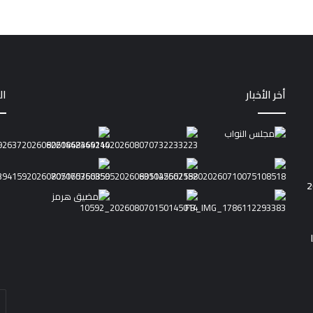
أخر الأخبار
ال
أد
بر