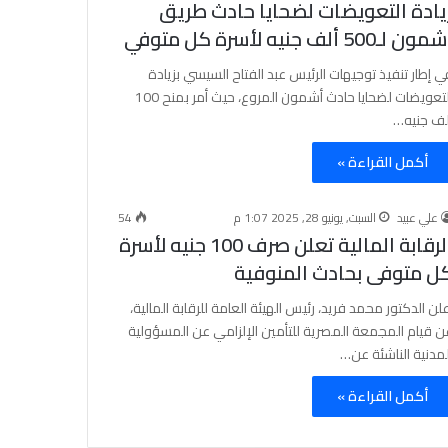
يادة التعويضات لضحايا حادث طريق
ون لـ500 ألف جنيه لأسرة كل متوفي
ي إطار تنفيذ توجيهات الرئيس عبد الفتاح السيسي بزيادة
التعويضات لضحايا حادث أشمون المروع، حيث أمر بمنح 100
لف جنيه…
أكمل القراءة »
علي عبيد
السبت, يونيو 28, 2025 1:07 م
54
الرقابة المالية تعلن صرف 100 جنيه لأسرة
ل متوفى بحادث المنوفية
علن الدكتور محمد فريد، رئيس الهيئة العامة للرقابة المالية،
ن قيام المجمعة المصرية للتأمين الإلزامي عن المسؤولية
لمدنية الناشئة عن…
أكمل القراءة »