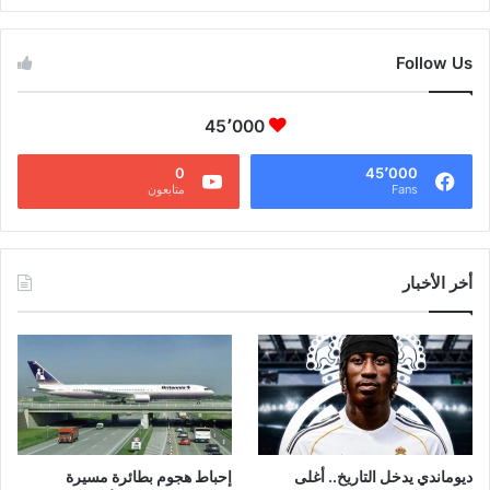
Follow Us
45٬000
0
45٬000
Fans
متابعون
أخر الأخبار
ديوماندي يدخل التاريخ.. أغلى
إحباط هجوم بطائرة مسيرة