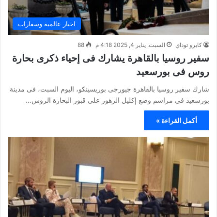
اخبار عالمية وسفارات
كايرو توداي
السبت, يناير 4, 2025 4:18 م
88
سفير روسيا بالقاهرة يشارك فى إحياء ذكرى بحارة
روس فى بورسعيد
شارك سفير روسيا بالقاهرة جيورجى بوريسينكو، اليوم السبت، فى مدينة
بورسعيد فى مراسم وضع إكليل الزهور على قبور البحارة الروس…
أكمل القراءة »