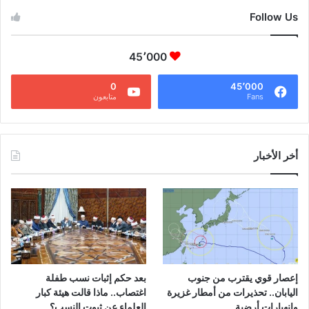
Follow Us
45٬000
0
45٬000
Fans
متابعون
أخر الأخبار
إعصار قوي يقترب من جنوب
بعد حكم إثبات نسب طفلة
اليابان.. تحذيرات من أمطار غزيرة
اغتصاب.. ماذا قالت هيئة كبار
وانهيارات أرضية
العلماء عن ثبوت النسب؟