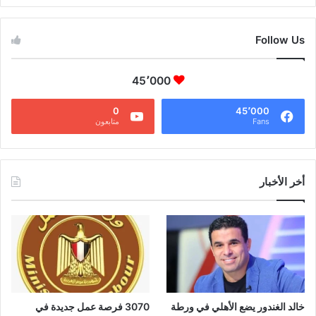
Follow Us
45٬000
0
45٬000
Fans
متابعون
أخر الأخبار
خالد الغندور يضع الأهلي في ورطة
3070 فرصة عمل جديدة في