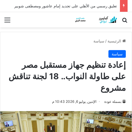
كشف أثري عمره أكثر من 5 آلاف عام في الدقهلية يروي أسرار شرق الدلتا
بحث عن
الق
الرئيسية
/
سياسة
سياسة
إعادة تنظيم جهاز مستقبل مصر
على طاولة النواب.. 18 لجنة تناقش
مشروع
بسملة عودة
الإثنين, يوليو 6, 2026 10:43 م