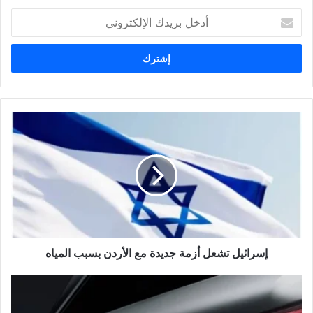
أ
د
خ
ل
ب
ر
ي
د
ك
ا
ل
إ
ل
ك
ت
ر
و
إسرائيل تشعل أزمة جديدة مع الأردن بسبب المياه
ن
ي