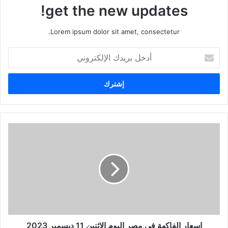
get the new updates!
Lorem ipsum dolor sit amet, consectetur.
أ
د
خ
ل
ب
ر
ي
د
ك
ا
ل
إ
ل
ك
ت
ر
و
اسعار الفاكهة في مصر اليوم الاثنين 11 ديسمبر 2023