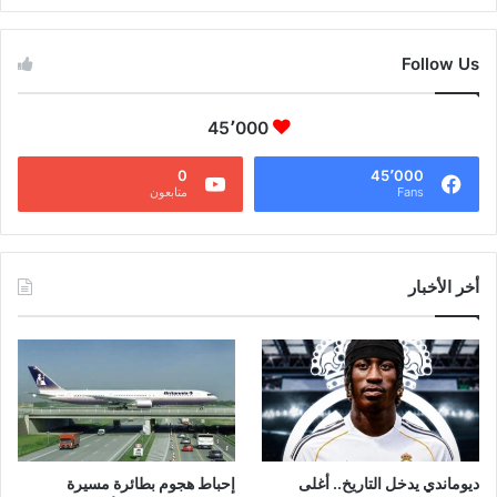
Follow Us
45٬000
0
45٬000
Fans
متابعون
أخر الأخبار
ديوماندي يدخل التاريخ.. أغلى
إحباط هجوم بطائرة مسيرة