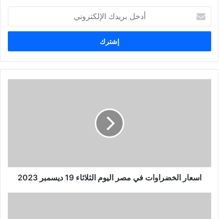
أ
د
خ
ل
ب
ر
ي
د
ك
ا
ل
إ
ل
ك
ت
ر
و
اسعار الخضراوات في مصر اليوم الثلاثاء 19 ديسمبر 2023
ن
ي