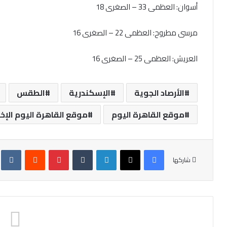
أسوان: العظمى 33 – الصغرى 18
مرسى مطروح: العظمى 22 – الصغرى 16
العريش: العظمى 25 – الصغرى 16
الأرصاد الجوية
الإسكندرية
الطقس
موقع القاهرة اليوم
موقع القاهرة اليوم الإخ
فيسبوك
X
لينكدإن
‏Tumblr
بينتيريست
‏Reddit
‏te
شاركها