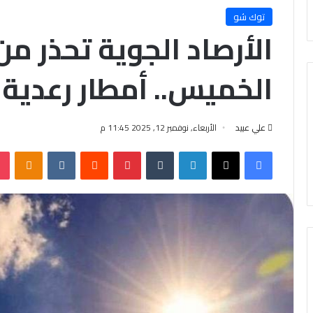
توك شو
الأرصاد الجوية تحذر م
الخميس.. أمطار رعدية
علي عبيد
الأربعاء, نوفمبر 12, 2025 11:45 م
فيسبوك
X
لينكدإن
‏Tumblr
بينتيريست
‏Reddit
‏VKontakte
Odnoklassniki