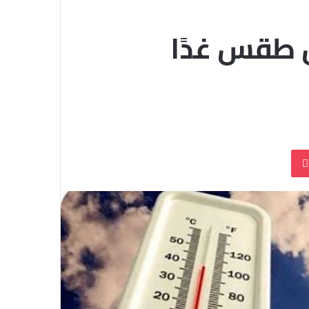
ن طقس غدًا
بوكيت