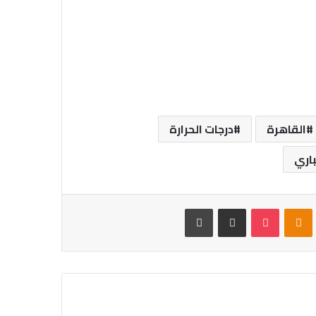
القاهرة
درجات الحرارة
باري
VKontak
Odnoklassniki
بوكيت
مشاركة عبر البريد
طباعة