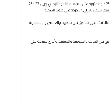
وأكدت الهيئة أن درجات الحرارة العظمى المتوقعة تسجل بين 24 و25 درجة مئوية على القاهرة والوجه البحري، وبين 23 و25
انًا تمتد على مناطق من مطروح والعلمين والإسكندرية
من الغربية والمنوفية والشرقية، وأخرى خفيفة على