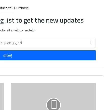
duct You Purchase
g list to get the new updates!
lor sit amet, consectetur.
أ
د
خ
ل
ب
ر
ي
د
ك
ا
ل
إ
ل
ك