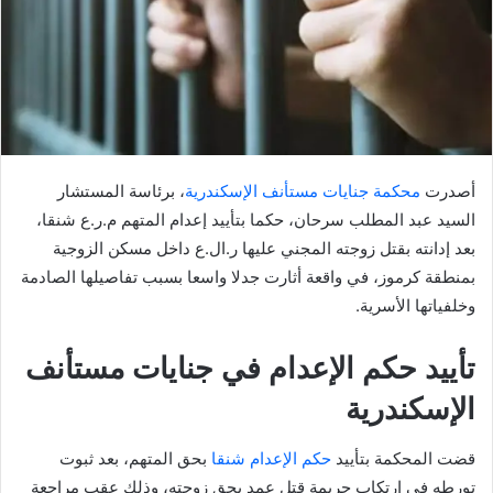
أصدرت
محكمة جنايات مستأنف الإسكندرية
، برئاسة المستشار
السيد عبد المطلب سرحان، حكما بتأييد إعدام المتهم م.ر.ع شنقا،
بعد إدانته بقتل زوجته المجني عليها ر.ال.ع داخل مسكن الزوجية
بمنطقة كرموز، في واقعة أثارت جدلا واسعا بسبب تفاصيلها الصادمة
وخلفياتها الأسرية.
تأييد حكم الإعدام في جنايات مستأنف
الإسكندرية
قضت المحكمة بتأييد
حكم الإعدام شنقا
بحق المتهم، بعد ثبوت
تورطه في ارتكاب جريمة قتل عمد بحق زوجته، وذلك عقب مراجعة