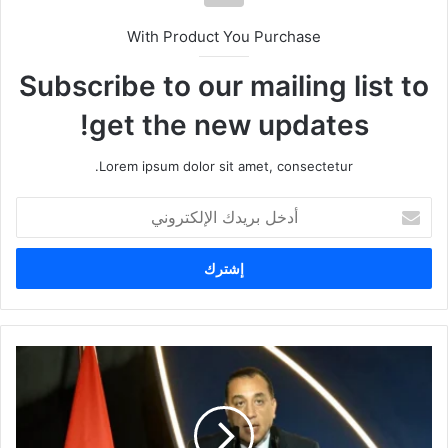
With Product You Purchase
Subscribe to our mailing list to
get the new updates!
Lorem ipsum dolor sit amet, consectetur.
أ
د
خ
ل
ب
ر
ي
د
ك
ا
ل
إ