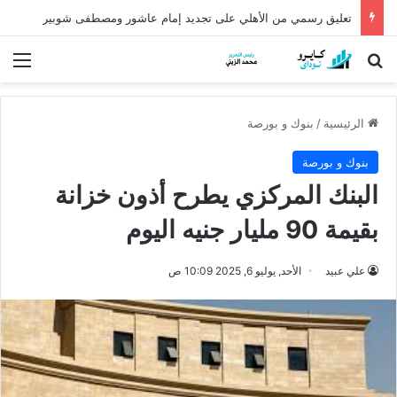
كشف أثري عمره أكثر من 5 آلاف عام في الدقهلية يروي أسرار شرق الدلتا
بحث عن
الق
الرئيسية
/
بنوك و بورصة
بنوك و بورصة
البنك المركزي يطرح أذون خزانة
بقيمة 90 مليار جنيه اليوم
علي عبيد
الأحد, يوليو 6, 2025 10:09 ص