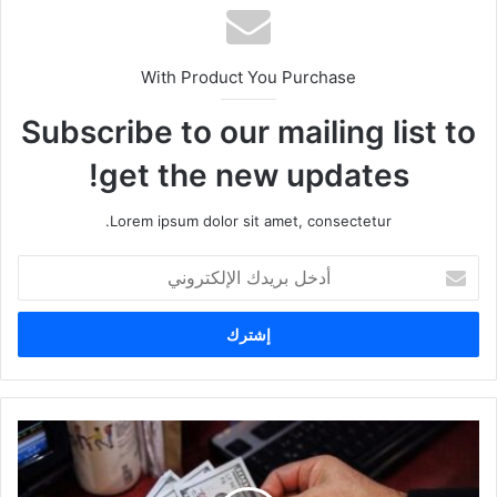
With Product You Purchase
Subscribe to our mailing list to
get the new updates!
Lorem ipsum dolor sit amet, consectetur.
أ
د
خ
ل
ب
ر
ي
د
ك
ا