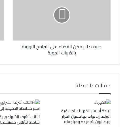
إ
ل
ك
ت
ر
و
ن
جنيف : لا يمكن القضاء على البرامج النووية
ي
بالضربات الجوية
مقالات ذات صلة
زيادة أسعار الكهرباء تحت قبة
البرلمان.. نواب يهاجمون القرار
النائب أشرف الشبراوي ي
ويطالبون بتجميده ومراجعته
شاملة لتأهيل مستشفيا