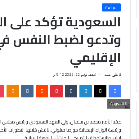
سياسة
السعودية تؤكد على ال
وتدعو لضبط النفس في
الإقليمي
علي عبيد
الأحد, يونيو 22, 2025 8:12 م
فيسبوك
X
لينكدإن
‏Tumblr
بينتيريست
‏Reddit
‏VKontakte
Odnoklassniki
السعودية
عقد الأمير محمد بن سلمان، ولي العهد السعودي ورئيس مجلس الوزر
ورئيسة الوزراء الإيطالية جورجيا ميلوني، ناقش خلالها التطورات ال
إيران، والاستهداف الأميركي للمنشآت النووية الإيرانية.