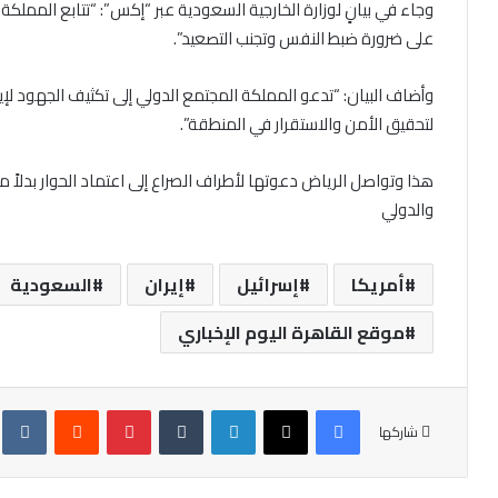
وجاء في بيانٍ لوزارة الخارجية السعودية عبر “إكس”: “تتابع المملكة 
على ضرورة ضبط النفس وتجنب التصعيد”.
وأضاف البيان: “تدعو المملكة المجتمع الدولي إلى تكثيف الجهود لإي
لتحقيق الأمن والاستقرار في المنطقة”.
هذا وتواصل الرياض دعوتها لأطراف الصراع إلى اعتماد الحوار بدلاً
والدولي
أمريكا
إسرائيل
إيران
السعودية
موقع القاهرة اليوم الإخباري
فيسبوك
X
لينكدإن
‏Tumblr
بينتيريست
‏Reddit
‏te
شاركها