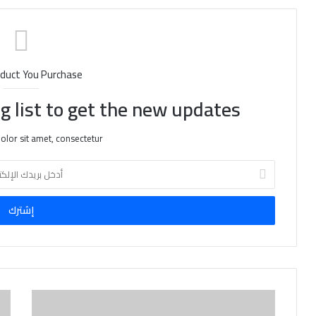
duct You Purchase
g list to get the new updates!
lor sit amet, consectetur.
أ
د
خ
ل
ب
ر
ي
د
ك
ا
ل