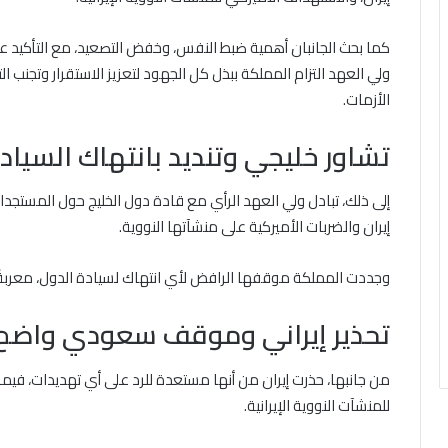
كما بحث الجانبان أهمية ضبط النفس، وخفض التصعيد، مع التأكيد عل
ولي العهد التزام المملكة ببذل كل الجهود لتعزيز الاستقرار وتجنب ال
الأزمات.
تشاور خليجي وتنديد بانتهاك السياد
إلى ذلك، تبادل ولي العهد الرأي مع قادة دول الخليج حول المستجدات
إيران والضربات الأميركية على منشآتها النووية.
وجددت المملكة موقفها الرافض لأي انتهاك لسيادة الدول، معربةً ع
تحذير إيراني وموقف سعودي واضح
من جانبها، حذرت إيران من أنها مستعدة للرد على أي تهديدات، فيم
للمنشآت النووية الإيرانية.