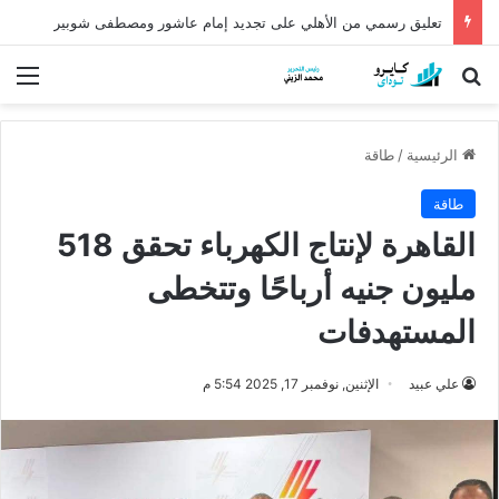
كشف أثري عمره أكثر من 5 آلاف عام في الدقهلية يروي أسرار شرق الدلتا
بحث عن
الق
الرئيسية
/
طاقة
طاقة
القاهرة لإنتاج الكهرباء تحقق 518
مليون جنيه أرباحًا وتتخطى
المستهدفات
علي عبيد
الإثنين, نوفمبر 17, 2025 5:54 م