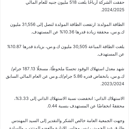
​حققت الشركة أرباحًا بلغت 518 مليون جنيه للعام المالي
2024/2025.
​الطاقة المولدة: ارتفعت الطاقة المولدة لتصل إلى 31,556 مليون
ك.و.س، محققة زيادة قدرها 10.36% عن المستهدف.
​بلغت الطاقة المباعة 30,505 مليون ك.و.س، بزيادة قدرها 10.87%
عن المستهدف.
​شهد معدل استهلاك الوقود تحسنًا ملحوظًا، مسجلًا 187.13 جرام/
ك.و.س، بانخفاض قدره 5.86 جرام/ك.و.س عن العام المالي السابق
2023/2024.
​الاستهلاك الذاتي: انخفضت نسبة الاستهلاك الذاتي إلى 3.33%،
محققةً انخفاضًا عن المستهدف بنسبة 0.44.
​وجهت الجمعية العامة خالص الشكر والتقدير إلى السيد المهندس
طارق عبد الحميد، رئيس مجلس الإدارة والعضو المنتدب، والسادة