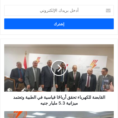
أ
د
خ
ل
ب
ر
ي
د
ك
ا
ل
إ
ل
ك
ت
ر
و
​القابضة للكهرباء تحقق أرباحًا قياسية في الطبية وتعتمد
ن
ميزانية 5.3 مليار جنيه
ي