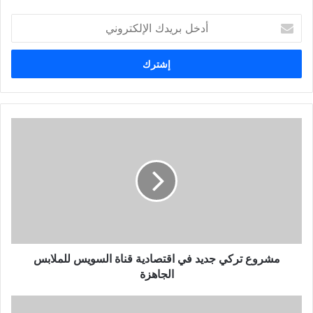
أ
د
خ
ل
ب
ر
ي
د
ك
ا
ل
إ
ل
ك
ت
ر
و
مشروع تركي جديد في اقتصادية قناة السويس للملابس
ن
الجاهزة
ي