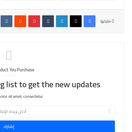
فيسبوك
X
لينكدإن
‏Tumblr
بينتيريست
‏Reddit
‏te
شاركها
duct You Purchase
g list to get the new updates!
lor sit amet, consectetur.
أ
د
خ
ل