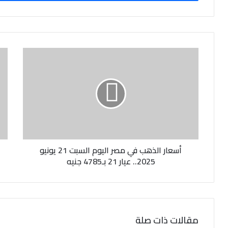
ب
ر
ي
د
ك
ا
ل
إ
ل
ك
ت
ر
و
ن
أسعار الذهب في مصر اليوم السبت 21 يونيو
ي
2025.. عيار 21 بـ4785 جنيه
مقالات ذات صلة