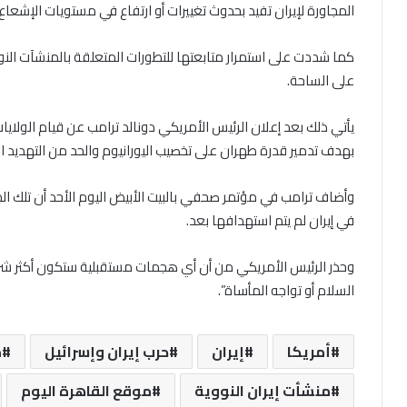
المجاورة لإيران تفيد بحدوث تغييرات أو ارتفاع في مستويات الإشعاع 
كما شددت على استمرار متابعتها للتطورات المتعلقة بالمنشآت الن
على الساحة.
يأتي ذلك بعد إعلان الرئيس الأمريكي دونالد ترامب عن قيام الولايا
بهدف تدمير قدرة طهران على تخصيب اليورانيوم والحد من التهديد ا
وأضاف ترامب في مؤتمر صحفي بالبيت الأبيض اليوم الأحد أن تلك الم
في إيران لم يتم استهدافها بعد.
وحذر الرئيس الأمريكي من أن أي هجمات مستقبلية ستكون أكثر شراسة إذ
السلام أو تواجه المأساة”.
أمريكا
إيران
حرب إيران وإسرائيل
م
منشأت إيران النووية
موقع القاهرة اليوم