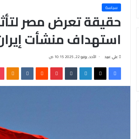
سياسة
حقيقة تعرض مصر لتأثي
استهداف منشأت إيران
علي عبيد
الأحد, يونيو 22, 2025 10:15 ص
فيسبوك
X
لينكدإن
‏Tumblr
بينتيريست
‏Reddit
‏VKontakte
Odnoklassniki