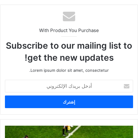
With Product You Purchase
Subscribe to our mailing list to
get the new updates!
Lorem ipsum dolor sit amet, consectetur.
أ
د
خ
ل
ب
ر
ي
د
ك