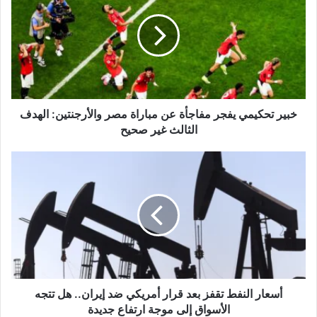
ا
ل
إ
ل
ك
ت
ر
و
خبير تحكيمي يفجر مفاجأة عن مباراة مصر والأرجنتين: الهدف
ن
الثالث غير صحيح
ي
أسعار النفط تقفز بعد قرار أمريكي ضد إيران.. هل تتجه
الأسواق إلى موجة ارتفاع جديدة