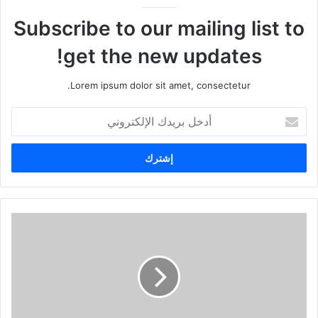
Subscribe to our mailing list to
get the new updates!
Lorem ipsum dolor sit amet, consectetur.
أ
د
خ
ل
ب
ر
ي
د
ك
ا
ل
إ
ل
ك