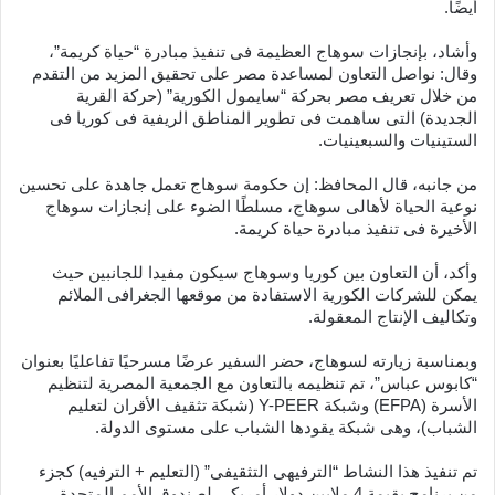
أيضًا.
وأشاد، بإنجازات سوهاج العظيمة فى تنفيذ مبادرة “حياة كريمة”،
وقال: نواصل التعاون لمساعدة مصر على تحقيق المزيد من التقدم
من خلال تعريف مصر بحركة “سايمول الكورية” (حركة القرية
الجديدة) التى ساهمت فى تطوير المناطق الريفية فى كوريا فى
الستينيات والسبعينيات.
من جانبه، قال المحافظ: إن حكومة سوهاج تعمل جاهدة على تحسين
نوعية الحياة لأهالى سوهاج، مسلطًا الضوء على إنجازات سوهاج
الأخيرة فى تنفيذ مبادرة حياة كريمة.
وأكد، أن التعاون بين كوريا وسوهاج سيكون مفيدا للجانبين حيث
يمكن للشركات الكورية الاستفادة من موقعها الجغرافى الملائم
وتكاليف الإنتاج المعقولة.
وبمناسبة زيارته لسوهاج، حضر السفير عرضًا مسرحيًا تفاعليًا بعنوان
“كابوس عباس”، تم تنظيمه بالتعاون مع الجمعية المصرية لتنظيم
الأسرة (EFPA) وشبكة Y-PEER (شبكة تثقيف الأقران لتعليم
الشباب)، وهى شبكة يقودها الشباب على مستوى الدولة.
تم تنفيذ هذا النشاط “الترفيهى التثقيفى” (التعليم + الترفيه) كجزء
من برنامج بقيمة 4 ملايين دولار أمريكى لصندوق الأمم المتحدة