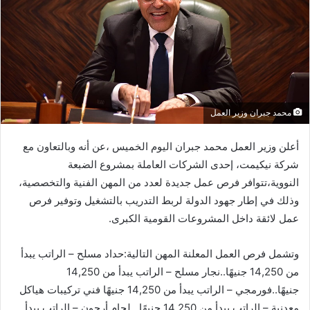
محمد جبران وزير العمل
أعلن وزير العمل محمد جبران اليوم الخميس ،عن أنه وبالتعاون مع
شركة نيكيمت، إحدى الشركات العاملة بمشروع الضبعة
النووية،تتوافر فرص عمل جديدة لعدد من المهن الفنية والتخصصية،
وذلك في إطار جهود الدولة لربط التدريب بالتشغيل وتوفير فرص
عمل لائقة داخل المشروعات القومية الكبرى.
وتشمل فرص العمل المعلنة المهن التالية:حداد مسلح – الراتب يبدأ
من 14,250 جنيهًا..نجار مسلح – الراتب يبدأ من 14,250
جنيهًا..فورمجي – الراتب يبدأ من 14,250 جنيهًا فني تركيبات هياكل
معدنية – الراتب يبدأ من 14,250 جنيهًا.. لحام أرجون – الراتب يبدأ