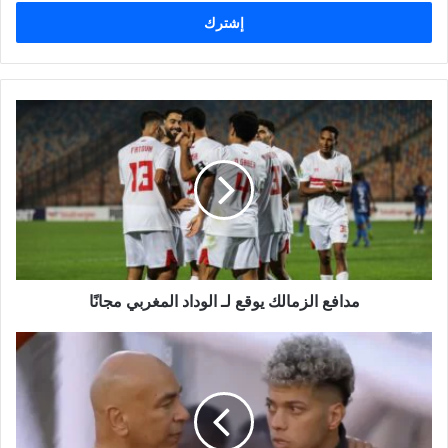
خ
ل
ب
ر
ي
د
ك
ا
ل
إ
ل
ك
ت
ر
و
مدافع الزمالك يوقع لـ الوداد المغربي مجانًا
ن
ي