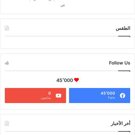
ص
الطقس
CAIRO WEATHER
Follow Us
45٬000
0
45٬000
Fans
متابعون
أخر الأخبار