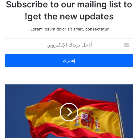
Subscribe to our mailing list to
get the new updates!
Lorem ipsum dolor sit amet, consectetur.
أ
د
خ
ل
ب
ر
ي
د
ك
ا
ل
إ
ل
ك
ت