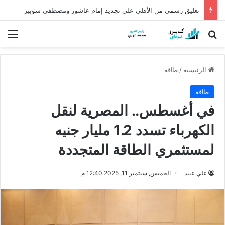
كشف أثري عمره أكثر من 5 آلاف عام في الدقهلية يروي أسرار شرق الدلتا
بحث عن
الق
الرئيسية
/
طاقة
طاقة
في أغسطس.. المصرية لنقل
الكهرباء تسدد 1.2 مليار جنيه
لمستثمري الطاقة المتجددة
علي عبيد
الخميس, سبتمبر 11, 2025 12:40 م