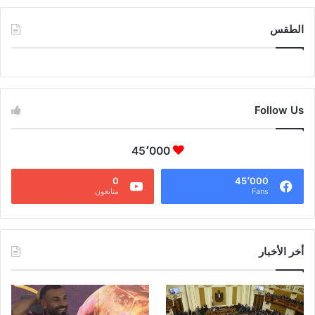
الطقس
CAIRO WEATHER
Follow Us
45٬000
0
45٬000
Fans
متابعون
أخر الأخبار