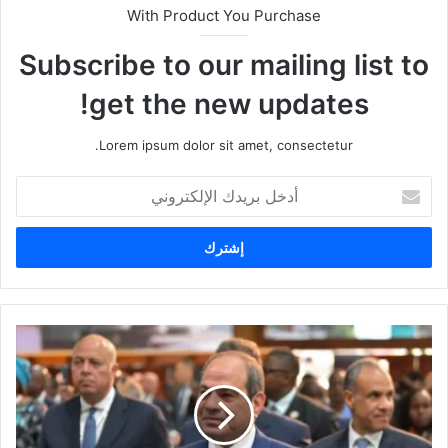
With Product You Purchase
Subscribe to our mailing list to
get the new updates!
Lorem ipsum dolor sit amet, consectetur.
أ
د
خ
ل
ب
ر
ي
د
ك
ا
ل
إ
ل