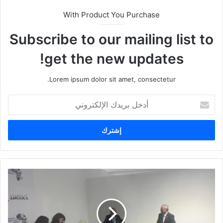
With Product You Purchase
Subscribe to our mailing list to
get the new updates!
Lorem ipsum dolor sit amet, consectetur.
أ
د
خ
ل
ب
ر
ي
د
ك
ا
ل
إ