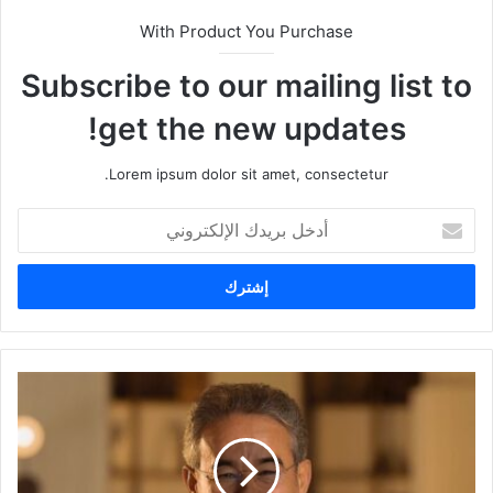
With Product You Purchase
Subscribe to our mailing list to
get the new updates!
Lorem ipsum dolor sit amet, consectetur.
أ
د
خ
ل
ب
ر
ي
د
ك
ا
ل
إ