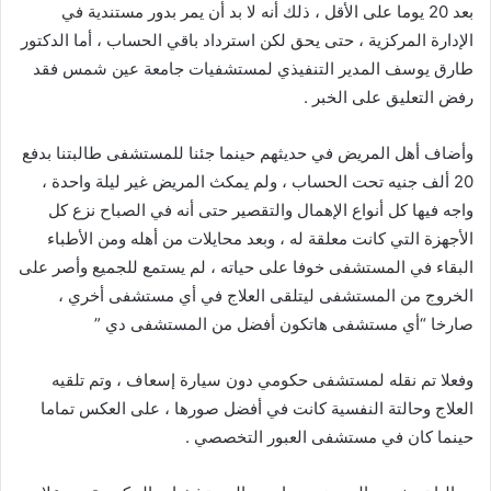
بعد 20 يوما على الأقل ، ذلك أنه لا بد أن يمر بدور مستندية في
الإدارة المركزية ، حتى يحق لكن استرداد باقي الحساب ، أما الدكتور
طارق يوسف المدير التنفيذي لمستشفيات جامعة عين شمس فقد
رفض التعليق على الخبر .
وأضاف أهل المريض في حديثهم حينما جئنا للمستشفى طالبتنا بدفع
20 ألف جنيه تحت الحساب ، ولم يمكث المريض غير ليلة واحدة ،
واجه فيها كل أنواع الإهمال والتقصير حتى أنه في الصباح نزع كل
الأجهزة التي كانت معلقة له ، وبعد محايلات من أهله ومن الأطباء
البقاء في المستشفى خوفا على حياته ، لم يستمع للجميع وأصر على
الخروج من المستشفى ليتلقى العلاج في أي مستشفى أخري ،
صارخا “أي مستشفى هاتكون أفضل من المستشفى دي ”
وفعلا تم نقله لمستشفى حكومي دون سيارة إسعاف ، وتم تلقيه
العلاج وحالتة النفسية كانت في أفضل صورها ، على العكس تماما
حينما كان في مستشفى العبور التخصصي .