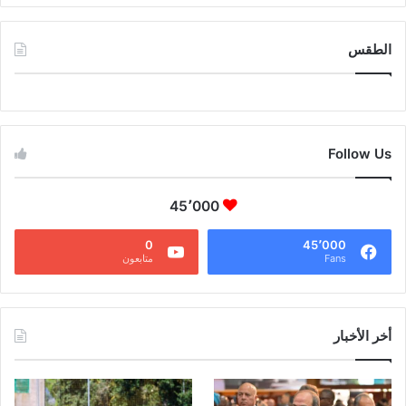
الطقس
CAIRO WEATHER
Follow Us
45٬000
0
45٬000
Fans
متابعون
أخر الأخبار