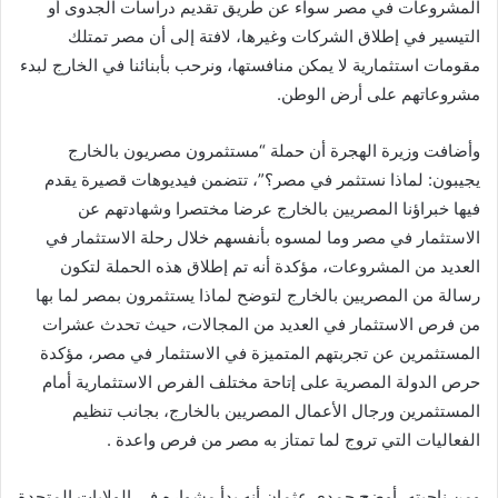
المشروعات في مصر سواء عن طريق تقديم دراسات الجدوى أو
التيسير في إطلاق الشركات وغيرها، لافتة إلى أن مصر تمتلك
مقومات استثمارية لا يمكن منافستها، ونرحب بأبنائنا في الخارج لبدء
مشروعاتهم على أرض الوطن.
وأضافت وزيرة الهجرة أن حملة “مستثمرون مصريون بالخارج
يجيبون: لماذا نستثمر في مصر؟”، تتضمن فيديوهات قصيرة يقدم
فيها خبراؤنا المصريين بالخارج عرضا مختصرا وشهادتهم عن
الاستثمار في مصر وما لمسوه بأنفسهم خلال رحلة الاستثمار في
العديد من المشروعات، مؤكدة أنه تم إطلاق هذه الحملة لتكون
رسالة من المصريين بالخارج لتوضح لماذا يستثمرون بمصر لما بها
من فرص الاستثمار في العديد من المجالات، حيث تحدث عشرات
المستثمرين عن تجربتهم المتميزة في الاستثمار في مصر، مؤكدة
حرص الدولة المصرية على إتاحة مختلف الفرص الاستثمارية أمام
المستثمرين ورجال الأعمال المصريين بالخارج، بجانب تنظيم
الفعاليات التي تروج لما تمتاز به مصر من فرص واعدة .
ومن ناحيته، أوضح حمدي عثمان أنه بدأ مشواره في الولايات المتحدة