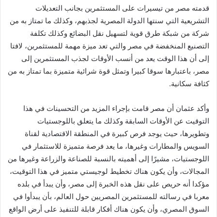
قدمته مصر من تيسيرات على المستثمرين بجانب التعديلات
التشريعية التي سنتها الدولة المصرية لجذبهم، وكذلك ما تمتاز به من
شركة من شبكة طرق قوية لتسهيل نقل البضائع وكذلك تكلفة
التصنيع المنخفضة في مصر والتي تعد ميزة مهمة للمستثمرين، لافتا
إلى أن هذا الوقت يعد من أنسب الأوقات لجذب المستثمرين إلى
مصر، باعتبارها سوقا كبيرا وتمثل قوة شرائية متميزة بما تمتاز به من
كثافة سكانية.
وأكد عثمان أن مصر قامت بإجراء المزيد من التحسينات في هذا
التوقيت عن الأوقات السابقة وكذلك ما يتعلق باللوجستيات
وتطويرها، حيث يوجد فرص كبيرة في المنطقة الاقتصادية لقناة
السويس والمطارات وغيرها، ما يعد فرصة متميزة للاستثمار في
اللوجستيات، مشيرًا إلى أهميته بالنسبة للصناعة والزراعة وغيرها من
المجالات، وأن يكون هناك تخطيط لوجيستي متميز في هذا التوقيت،
مؤكدا أنه حريص على نقل هذه الخبرة إلى مصر، وأن يبدأ في بلده
معربا في رسالته للمستثمرين المصريين حول العالم، بأن يبدأوا في
السوق المصري، وأن يكون هناك أفكار قابلة للتنفيذ على أرض الواقع