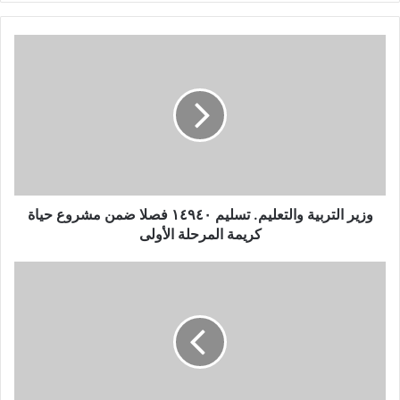
ر
ي
د
ك
ا
ل
إ
ل
ك
ت
ر
و
وزير التربية والتعليم. تسليم ١٤٩٤٠ فصلا ضمن مشروع حياة
ن
كريمة المرحلة الأولى
ي