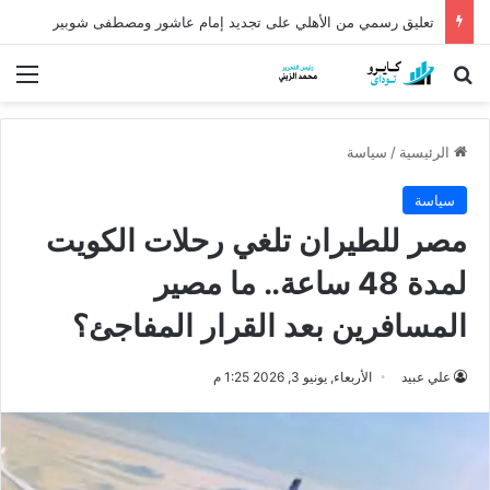
كشف أثري عمره أكثر من 5 آلاف عام في الدقهلية يروي أسرار شرق الدلتا
بحث عن
الق
الرئيسية
/
سياسة
سياسة
مصر للطيران تلغي رحلات الكويت
لمدة 48 ساعة.. ما مصير
المسافرين بعد القرار المفاجئ؟
علي عبيد
الأربعاء, يونيو 3, 2026 1:25 م