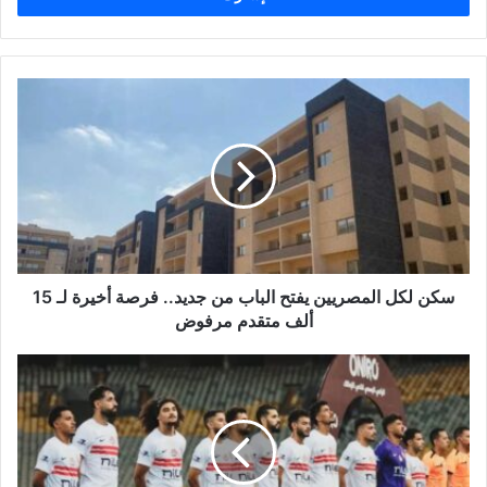
ب
ر
ي
د
ك
ا
ل
إ
ل
ك
ت
ر
و
سكن لكل المصريين يفتح الباب من جديد.. فرصة أخيرة لـ 15
ن
ألف متقدم مرفوض
ي