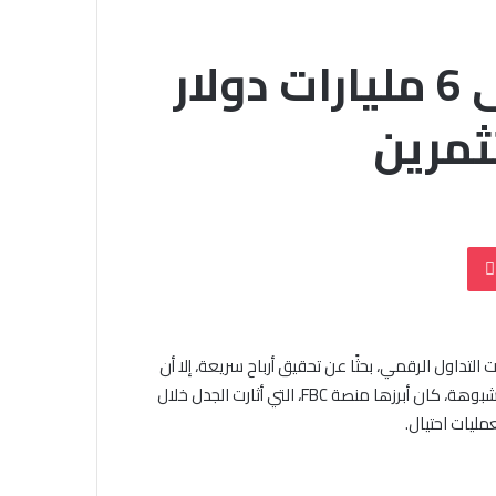
منصة FBC تستولي على 6 مليارات دولار
ثمرين
بوكيت
التداول الرقمي، بحثًا عن تحقيق أرباح سريعة، إلا أن
هذا الحلم تحول إلى كابوس لكثيرين بعد وقوعهم ضحية لمنصات مشبوهة، كان أبرزها منصة FBC، التي أثارت الجدل خلال
ليات احتيال.