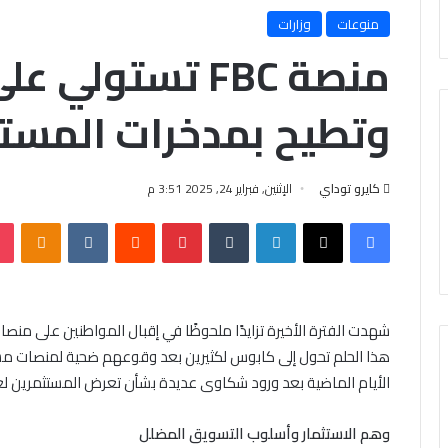
منوعات
وزارات
وتطيح بمدخرات المست
كايرو توداي
الإثنين, فبراير 24, 2025 3:51 م
فيسبوك
X
لينكدإن
‏Tumblr
بينتيريست
‏Reddit
‏VKontakte
Odnoklassniki
شهدت الفترة الأخيرة تزايدًا ملحوظًا في إقبال المواطنين على منصات 
الأيام الماضية بعد ورود شكاوى عديدة بشأن تعرض المستثمرين لعم
وهم الاستثمار وأسلوب التسويق المضلل