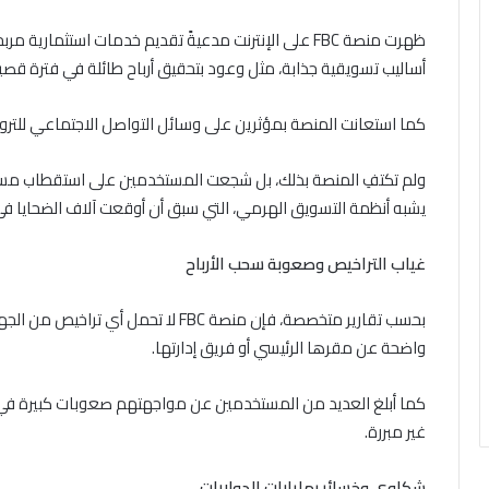
ظهرت منصة FBC على الإنترنت مدعيةً تقديم خدمات استثم
أساليب تسويقية جذابة، مثل وعود بتحقيق أرباح طائلة في فترة قصير
كما استعانت المنصة بمؤثرين على وسائل التواصل الاجتماعي للتروي
ولم تكتفِ المنصة بذلك، بل شجعت المستخدمين على استقطاب مست
يشبه أنظمة التسويق الهرمي، التي سبق أن أوقعت آلاف الضحايا في
غياب التراخيص وصعوبة سحب الأرباح
بحسب تقارير متخصصة، فإن منصة FBC لا تح
واضحة عن مقرها الرئيسي أو فريق إدارتها.
كما أبلغ العديد من المستخدمين عن مواجهتهم صعوبات كبيرة في
غير مبررة.
شكاوى وخسائر بمليارات الدولارات