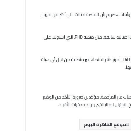
 وأفاد بعضهم بأن المنصة احتالت على أكثر من مليون
وفي السياق ذاته، حذرت تقارير من أن FBC قد تكون امتدادًا لمنصات احتيالية سابقة، مثل منصة PHD، التي استولت على
كما أشار موقع BrokerChooser إلى أن شركة Different Choice Fbc Inc، المرتبطة بالمنصة، غير منظمة من قبل أي هيئة
ها.
صات غير المرخصة، مؤكدين ضرورة التأكد من الوضع
الاحتيال الماليالذي يهدد مدخرات الأفراد.
موقع القاهرة اليوم