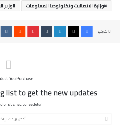
وزارة الاتصالات وتكنولوجيا المعلومات
وزير ال
فيسبوك
X
لينكدإن
‏Tumblr
بينتيريست
‏Reddit
‏te
شاركها
duct You Purchase
g list to get the new updates!
lor sit amet, consectetur.
أ
د
خ