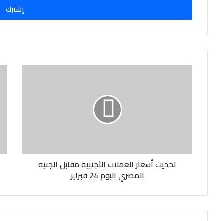
ل
ب
ر
ي
د
ك
ا
ل
إ
ل
ك
ت
ر
و
ن
تحديث أسعار العملات الأجنبية مقابل الجنيه
ي
المصري اليوم 24 فبراير