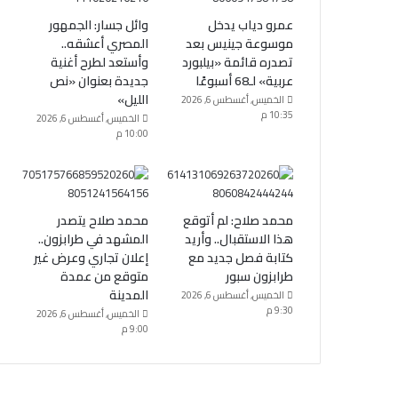
عمرو دياب يدخل
وائل جسار: الجمهور
موسوعة جينيس بعد
المصري أعشقه..
تصدره قائمة «بيلبورد
وأستعد لطرح أغنية
عربية» لـ68 أسبوعًا
جديدة بعنوان «نص
الليل»
الخميس, أغسطس 6, 2026
10:35 م
الخميس, أغسطس 6, 2026
10:00 م
محمد صلاح: لم أتوقع
محمد صلاح يتصدر
هذا الاستقبال.. وأريد
المشهد في طرابزون..
كتابة فصل جديد مع
إعلان تجاري وعرض غير
طرابزون سبور
متوقع من عمدة
المدينة
الخميس, أغسطس 6, 2026
9:30 م
الخميس, أغسطس 6, 2026
9:00 م