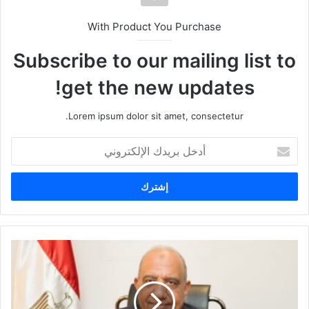
With Product You Purchase
Subscribe to our mailing list to
get the new updates!
Lorem ipsum dolor sit amet, consectetur.
أ
د
خ
ل
ب
ر
ي
د
ك
ا
ل
إ