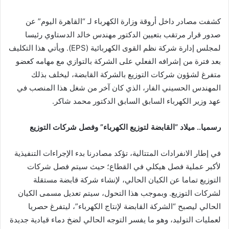
​كشفت مصادر داخل أروقة وزارة الكهرباء لـ “القاهرة اليوم” عن
صدور قرار مرتقب بتعيين الدكتور مهندس خالد الدستاوي رئيسا
لمجلس إدارة شركة نظم القوى الكهربائية (EPS). ويأتي هذا التكليف
بعد فترة من إشرافه الفعلي على الشركة بالتوازي مع مهامه كعضو
متفرغ لشؤون شركات التوزيع بالشركة القابضة، ليخلف بذلك
المهندس الحسيني الفار، الذي كان آخر من شغل هذا المنصب في
عهد وزير الكهرباء السابق السابق الدكتور محمد شاكر.
​رسميا.. ميلاد “القابضة لتوزيع الكهرباء” وفصل شركات التوزيع
​في إطار الانفرادات المتتالية، تؤكد مصادرنا بدء الإجراءات التنفيذية
لأكبر عملية فصل هيكلي في القطاع؛ حيث سيتم فصل شركات
التوزيع تماما عن الكيان الحالي، لإنشاء شركة قابضة مستقلة
لشركات التوزيع. وبموجب هذا التحول، سيتم تعديل مسمى الكيان
الحالي ليصبح “الشركة القابضة لإنتاج الكهرباء”، ليتفرغ حصريا
لعمليات التوليد، وهو ما يفسر التوجه الحالي لضخ دماء قيادية جديدة