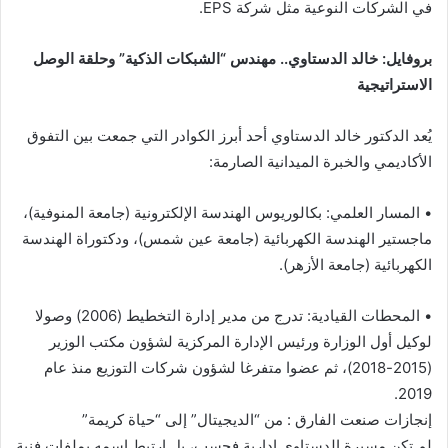
في الشركات النوعية مثل شركة EPS.
​بروفايل: خالد الدستاوي.. مهندس “الشبكات الذكية” وحلقة الوصل
الاستراتيجية
​يُعد الدكتور خالد الدستاوي أحد أبرز الكوادر التي جمعت بين التفوق
الأكاديمي والخبرة الميدانية الصارمة:
• ​المسار العلمي: بكالوريوس الهندسة الإلكترونية (جامعة المنوفية)،
ماجستير الهندسة الكهربائية (جامعة عين شمس)، ودكتوراة الهندسة
الكهربائية (جامعة الأزهر).
• ​المحطات القيادية: تدرج من مدير إدارة التخطيط (2006) وصولا
لوكيل أول الوزارة ورئيس الإدارة المركزية لشؤون مكتب الوزير
(2015-2018)، ثم عضوا متفرغا لشؤون شركات التوزيع منذ عام
2019.
​إنجازات صنعت الفارق : من “الديجيتال” إلى “حياة كريمة”
​لم تكن مسيرة الدستاوي إدارية فحسب، بل ارتبط اسمه بملفات فنية