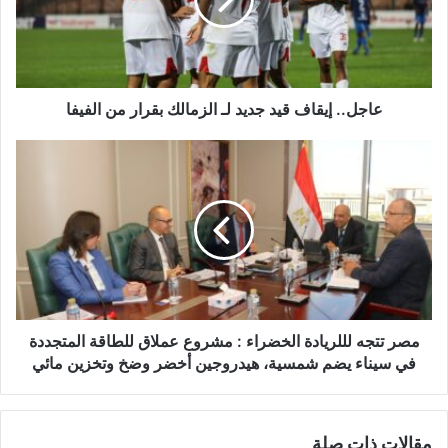
ل
ك
ت
ر
و
عاجل.. إيقاف قيد جديد لـ الزمالك بقرار من الفيفا
ن
ي
مصر تتجه لللريادة الخضراء : مشروع عملاق للطاقة المتجددة
في سيناء يضم شمسية، هيدروجين أخضر وضخ وتخزين مائي
مقالات ذات صلة