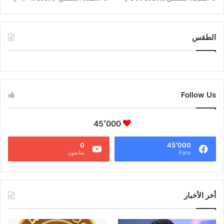
الطقس
CAIRO WEATHER
Follow Us
45٬000
0
45٬000
Fans
متابعون
أخر الأخبار