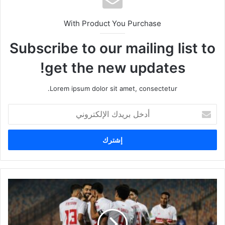
With Product You Purchase
Subscribe to our mailing list to
get the new updates!
Lorem ipsum dolor sit amet, consectetur.
أ
د
خ
ل
ب
ر
ي
د
ك
ا
ل
إ