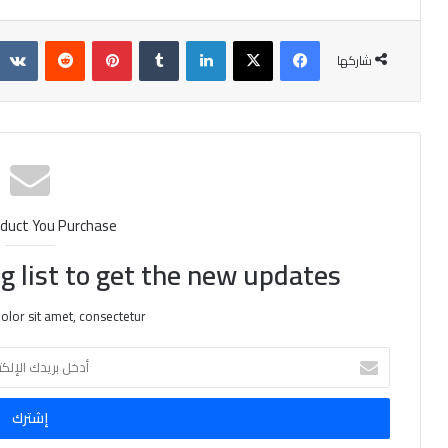
فيسبوك
X
لينكدإن
‏Tumblr
بينتيريست
‏Reddit
شاركها
duct You Purchase
g list to get the new updates!
lor sit amet, consectetur.
أ
د
خ
ل
ب