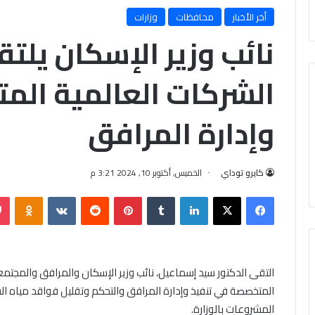
أخر الأخبار
محافظات
وزارات
نائب وزير الإسكان يل
الشركات العالمية الم
وإدارة المرافق
كايرو توداي
الخميس, أكتوبر 10, 2024 3:21 م
فيسبوك
X
لينكدإن
‏Tumblr
بينتيريست
‏Reddit
‏VKontakte
Odnoklassniki
التقى الدكتور سيد إسماعيل، نائب وزير الإسكان والمرافق والمجتمع
المتخصصة في تنفيذ وإدارة المرافق والتحكم وتقليل فواقد مياه ال
المشروعات بالوزارة.