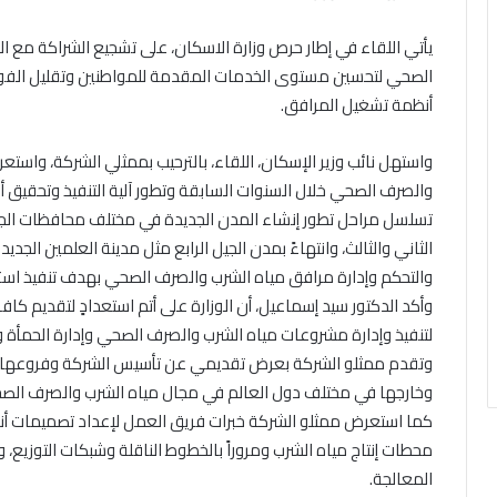
يأتي اللقاء في إطار حرص وزارة الاسكان، على تشجيع الشراكة مع 
الصحي لتحسين مستوى الخدمات المقدمة للمواطنين وتقليل الفواقد
أنظمة تشغيل المرافق.
واستهل نائب وزير الإسكان، اللقاء، بالترحيب بممثلي الشركة، واست
والصرف الصحي خلال السنوات السابقة وتطور آلية التنفيذ وتحقيق أع
تسلسل مراحل تطور إنشاء المدن الجديدة في مختلف محافظات الجمهو
الثاني والثالث، وانتهاءً بمدن الجيل الرابع مثل مدينة العلمين الجد
والتحكم وإدارة مرافق مياه الشرب والصرف الصحي بهدف تنفيذ استر
وأكد الدكتور سيد إسماعيل، أن الوزارة على أتم استعدادٍ لتقديم 
لتنفيذ وإدارة مشروعات مياه الشرب والصرف الصحي وإدارة الحمأة و
وتقدم ممثلو الشركة بعرض تقديمي عن تأسيس الشركة وفروعها حو
وخارجها في مختلف دول العالم في مجال مياه الشرب والصرف الص
كما استعرض ممثلو الشركة خبرات فريق العمل لإعداد تصميمات أنظم
محطات إنتاج مياه الشرب ومروراً بالخطوط الناقلة وشبكات التوزي
المعالجة.