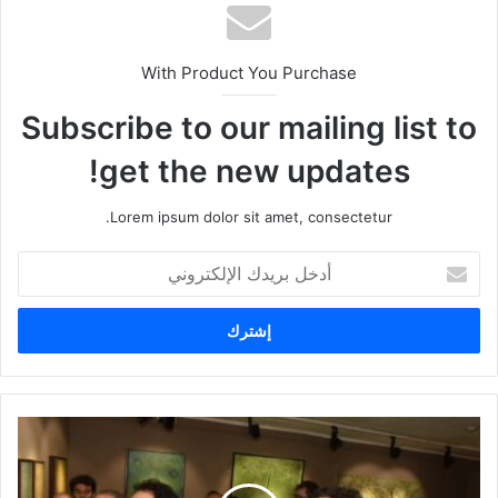
With Product You Purchase
Subscribe to our mailing list to
get the new updates!
Lorem ipsum dolor sit amet, consectetur.
أ
د
خ
ل
ب
ر
ي
د
ك
ا
ل