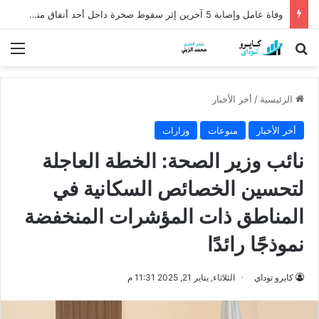
وفاة عامل وإصابة 5 آخرين إثر سقوط صخرة داخل أحد أنفاق منجم السكري
بحث عن
الق
الرئيسية
/
أخر الأخبار
أخر الأخبار
منوعات
وزارات
نائب وزير الصحة: الخطة العاجلة
لتحسين الخصائص السكانية في
المناطق ذات المؤشرات المنخفضة
نموذجًا رائدًا
كايرو توداي
الثلاثاء, يناير 21, 2025 11:31 م