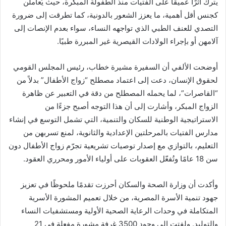
يترك أثرًا عميقًا على الفتيات منذ الطفولة المبكرة، حيث يُعاملن
كجنس أقل أهمية، ما يعزز الشعور بالدونية، كما تطرقت إلى ضرورة
التصدي للعنف الطبي الذي تواجهه النساء، سواء بعدم الإنصات إلى
آلامهن أو بإجراء الولادات القيصرية غير المبررة طبيًا.
أوضحت الألفي أن السفيرة مشيرة خطاب، رئيس المجلس القومي
لحقوق الإنسان، دعت إلى اعتماد مصطلح “زواج الأطفال” بدلاً من
“القاصرات”، لما يحمله المصطلح من دقة في التعبير عن ظاهرة
الزواج المبكر، وأشارت إلى أن هذا التوجه أصبح جزءًا من
الاستراتيجية الوطنية للسكان والتنمية، التي تشمل التوسع في إنشاء
مدارس الفتيات بالمرحلتين الإعدادية والثانوية، لمنع تسربهن من
التعليم، بالتوازي مع إصدار توصيات تشريعية تجرّم زواج الأطفال دون
سن 18 عامًا وتُفعّل العقوبات على أولياء الأمور ومحرري العقود.
وأكدت أن وزارة الصحة والسكان أحرزت تقدمًا ملحوظًا في تعزيز
جهود تنمية الأسرة المصرية، من خلال تعميم المشورة الأسرية
المتكاملة في وحدات الرعاية الصحية الأولية ومستشفيات النساء
والتوليد. ولفتت إلى وجود 3500 غرفة مشورة مفعلة في 21