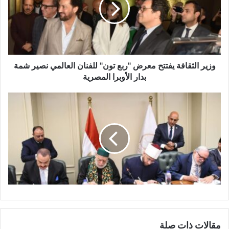
إ
ل
ك
ت
ر
و
وزير الثقافة يفتتح معرض "ربع تون" للفنان العالمي نصير شمة
ن
بدار الأوبرا المصرية
ي
مقالات ذات صلة