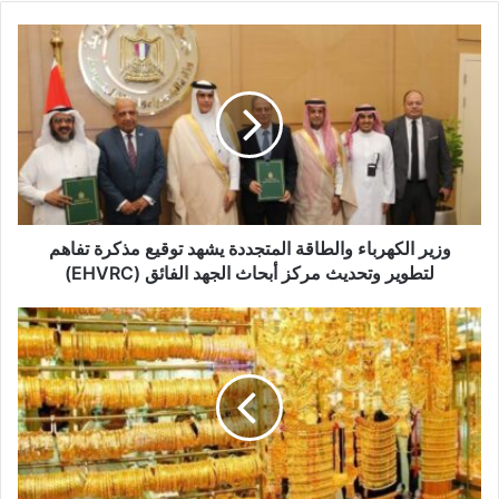
ي
د
ك
ا
ل
إ
ل
ك
ت
ر
و
وزير الكهرباء والطاقة المتجددة يشهد توقيع مذكرة تفاهم
ن
لتطوير وتحديث مركز أبحاث الجهد الفائق (EHVRC)
ي