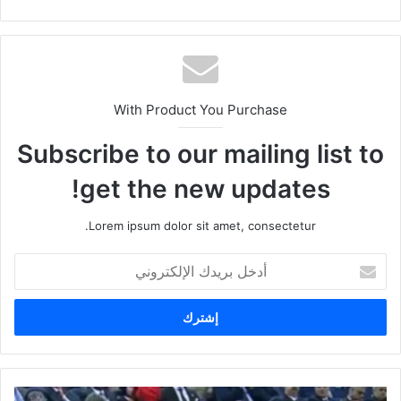
With Product You Purchase
Subscribe to our mailing list to
get the new updates!
Lorem ipsum dolor sit amet, consectetur.
أ
د
خ
ل
ب
ر
ي
د