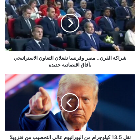
ك
ا
ل
إ
ل
ك
ت
ر
و
شراكة القرن.. مصر وفرنسا تفعلان التعاون الاستراتيجي
ن
بآفاق اقتصادية جديدة
ي
نقل 13.5 كيلوجرام من اليورانيوم عالي التخصيب من فنزويلا