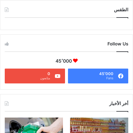
الطقس
CAIRO WEATHER
Follow Us
45٬000
0
45٬000
Fans
متابعون
أخر الأخبار