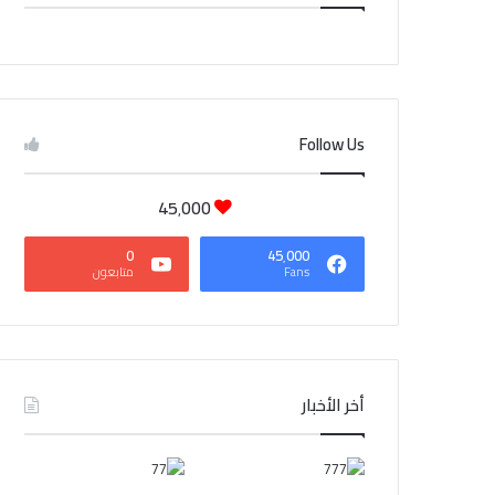
CAIRO WEATHER
Follow Us
45٬000
0
45٬000
Fans
متابعون
أخر الأخبار