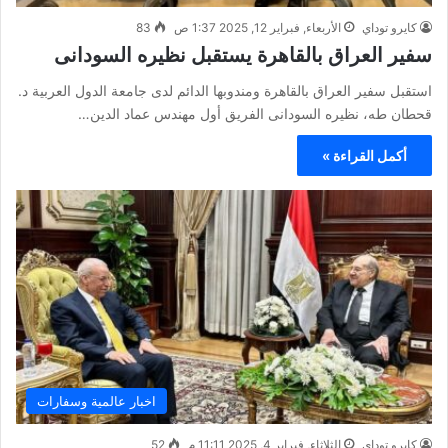
كايرو توداي
الأربعاء, فبراير 12, 2025 1:37 ص
83
سفير العراق بالقاهرة يستقبل نظيره السودانى
استقبل سفير العراق بالقاهرة ومندوبها الدائم لدى جامعة الدول العربية د.
قحطان طه، نظيره السودانى الفريق أول مهندس عماد الدين…
أكمل القراءة »
اخبار عالمية وسفارات
كايرو توداي
الثلاثاء, فبراير 4, 2025 11:11 م
52