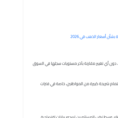
 الجنيه الذهب خلال بداية تعاملات اليوم عند 47280 جنيه، دون أي تغيير مقارنة بآخر مستويات سجلها في السوق
اهتمام شريحة كبيرة من المواطنين، خاصة في فترات
مستوى العالمي، استقرت أوقية الذهب عند نحو 4176.17 دولار، وسط ترقب المستثمرين لصدور بيانات اقتصادية