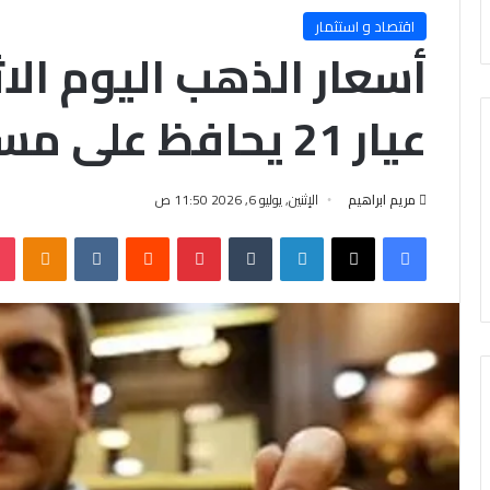
اقتصاد و استثمار
عيار 21 يحافظ على مستواه
مريم ابراهيم
الإثنين, يوليو 6, 2026 11:50 ص
فيسبوك
X
لينكدإن
‏Tumblr
بينتيريست
‏Reddit
‏VKontakte
Odnoklassniki