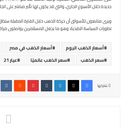
جديدة خلال الأسبوع الجاري، والتي قد يكون لها تأثير مباشر على ات
ويرى متابعون للأسواق أن حركة الذهب خلال الفترة المقبلة ستظل مر
تطورات السياسة النقدية، وهو ما يجعل المستثمرين يواصلون مراقبة
أسعار الذهب اليوم
أسعار الذهب في مصر
سعر الذهب
سعر الذهب عالميًا
عيار 21
فيسبوك
X
لينكدإن
‏Tumblr
بينتيريست
‏Reddit
‏te
شاركها