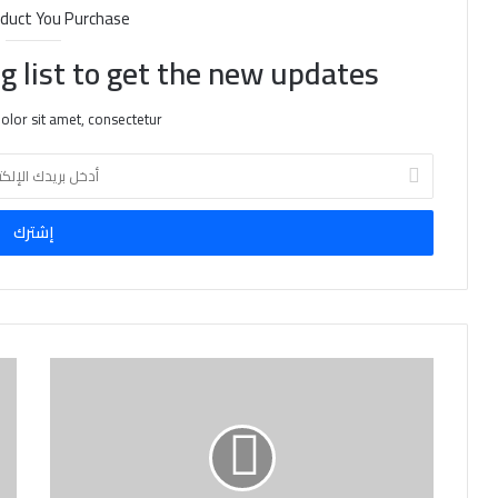
duct You Purchase
g list to get the new updates!
lor sit amet, consectetur.
أ
د
خ
ل
ب
ر
ي
د
ك
ا
ل
إ
ل
ك
ت