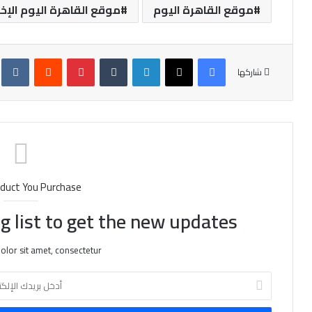
موقع القاهرة اليوم
موقع القاهرة اليوم الإخ
فيسبوك
X
لينكدإن
‏Tumblr
بينتيريست
‏Reddit
‏te
شاركها
duct You Purchase
g list to get the new updates!
lor sit amet, consectetur.
أ
د
خ