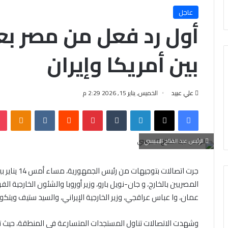
عاجل
أول رد فعل من مصر بع
بين أمريكا وإيران
علي عبيد
الخميس, يناير 15, 2026 2:29 م
فيسبوك
X
لينكدإن
‏Tumblr
بينتيريست
‏Reddit
‏VKontakte
Odnoklassniki
الرئيس عبد الفتاح السيسي
جرت اتصالات 
المصريين بالخارج، و جان-نويل بارو، وزير أوروبا والشئون الخارجية ا
عمان، وا عباس عراقجي، وزير الخارجية الإيراني، والسيد ستيف ويت
وشهدت الاتصالات تناول المستجدات المتسارعة في المنطقة، حيث ت