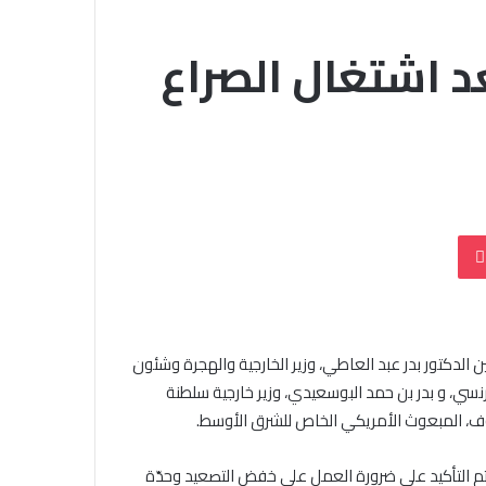
د اشتغال الصراع
بوكيت
بتوجيهات من رئيس الجمهورية، مساء أمس 14 يناير بين الدكتور بدر عبد العاطي، وزير الخارجية والهجرة وشئون
لفرنسي، و بدر بن حمد البوسعيدي، وزير خارجية سلطنة
كوف، المبعوث الأمريكي الخاص للشرق الأوسط.
م التأكيد على ضرورة العمل على خفض التصعيد وحدّة