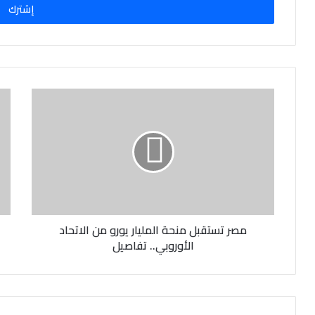
ل
ب
ر
ي
د
ك
ا
ل
إ
ل
ك
ت
ر
و
ن
مصر تستقبل منحة المليار يورو من الاتحاد
ي
الأوروبي.. تفاصيل