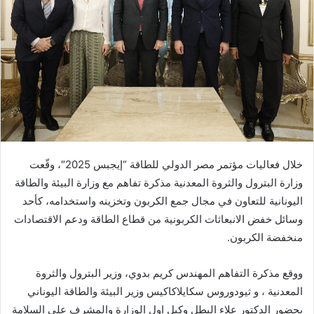
خلال فعاليات مؤتمر مصر الدولي للطاقة “إيجبس 2025″، وقّعت
وزارة البترول والثروة المعدنية مذكرة تفاهم مع وزارة البيئة والطاقة
اليونانية للتعاون في مجال جمع الكربون وتخزينه واستخدامه، كأحد
وسائل خفض الانبعاثات الكربونية من قطاع الطاقة ودعم الاقتصادات
منخفضة الكربون.
ووقع مذكرة التفاهم المهندس كريم بدوي، وزير البترول والثروة
المعدنية ، و ثيودوروس سكايلاكاكيس وزير البيئة والطاقة اليوناني
بحضور الدكتور علاء البطل وكيل اول الوزارة والمشرف علي السلامة