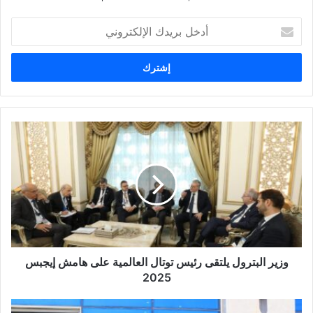
أ
د
خ
ل
ب
ر
ي
د
ك
ا
ل
إ
ل
ك
ت
ر
و
وزير البترول يلتقى رئيس توتال العالمية على هامش إيجبس
ن
2025
ي