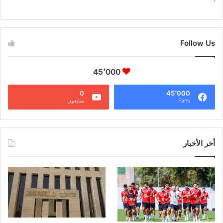
CAIRO WEATHER
Follow Us
45٬000
0
45٬000
Fans
متابعون
أخر الأخبار