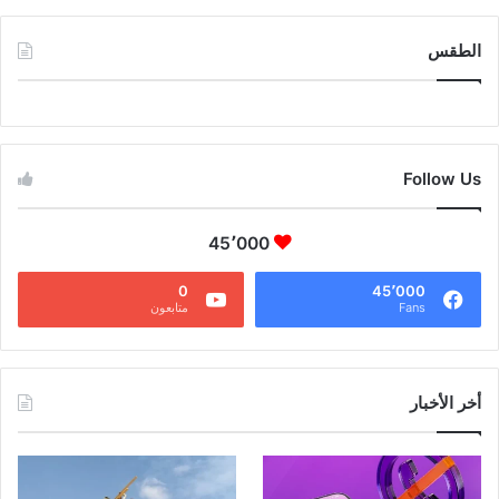
الطقس
CAIRO WEATHER
Follow Us
45٬000
0
45٬000
Fans
متابعون
أخر الأخبار