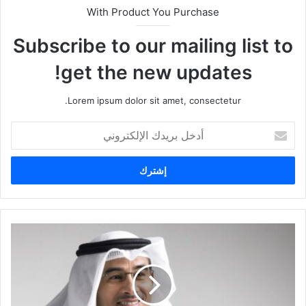
With Product You Purchase
Subscribe to our mailing list to
get the new updates!
Lorem ipsum dolor sit amet, consectetur.
أ
د
خ
ل
ب
ر
ي
د
ك
ا
ل
إ
ل