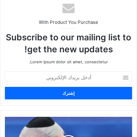
With Product You Purchase
Subscribe to our mailing list to
get the new updates!
Lorem ipsum dolor sit amet, consectetur.
أ
د
خ
ل
ب
ر
ي
د
ك
ا