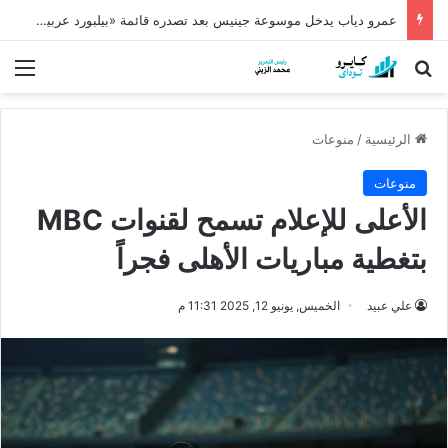
عمرو دياب يدخل موسوعة جينيس بعد تصدره قائمة «بيلبورد عربية» لـ68 أسبوعًا
بحث عن
الق
الرئيسية
/
منوعات
منوعات
الأعلى للإعلام تسمح لقنوات MBC
بتغطية مباريات الأهلى فجراً
علي عبيد
الخميس, يونيو 12, 2025 11:31 م