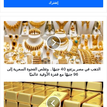
ل
ب
ر
ي
د
ك
ا
ل
إ
ل
ك
ت
ر
و
الذهب في مصر يرتفع 40 جنيهًا.. وتقلص الفجوة السعرية إلى
ن
96 جنيهًا مع قفزة الأوقية عالميًا
ي