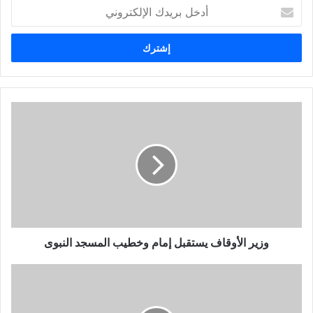
أ
د
خ
ل
ب
ر
ي
د
ك
ا
ل
إ
ل
ك
ت
ر
و
وزير الأوقاف يستقبل إمام وخطيب المسجد النبوى
ن
ي