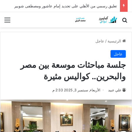
كشف أثري عمره أكثر من 5 آلاف عام في الدقهلية يروي أسرار شرق الدلتا
بحث عن
الق
الرئيسية
/
عاجل
عاجل
جلسة مباحثات موسعة بين مصر
والبحرين.. كواليس مثيرة
علي عبيد
الأربعاء, سبتمبر 3, 2025 2:33 م