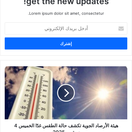
get the new updates!
Lorem ipsum dolor sit amet, consectetur.
أ
د
خ
ل
ب
ر
ي
د
ك
ا
ل
إ
ل
ك
ت
ر
و
هيئة الأرصاد الجوية تكشف حالة الطقس غدًا الخميس 4
ن