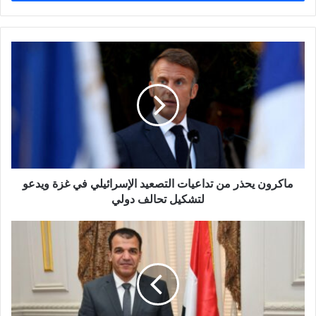
ب
ر
ي
د
ك
ا
ل
إ
ل
ك
ت
ر
و
ماكرون يحذر من تداعيات التصعيد الإسرائيلي في غزة ويدعو
ن
لتشكيل تحالف دولي
ي