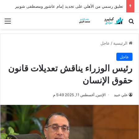
كشف أثري عمره أكثر من 5 آلاف عام في الدقهلية يروي أسرار شرق الدلتا
بحث عن
الق
الرئيسية
/
عاجل
عاجل
رئيس الوزراء يناقش تعديلات قانون
حقوق الإنسان
علي عبيد
الإثنين, أغسطس 11, 2025 5:49 م