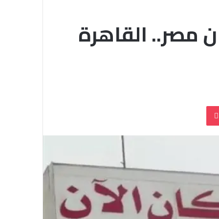
 مصر.. القاهرة
بوكيت