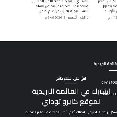
اكيس.. مصر
السيسي يتابع منظومة الأمن الغذائي
فع بتعاون
والحماية الاجتماعية.. مخزون السلع
 الأوسط
الاستراتيجية يقترب من عام كامل
الإثنين, أغسطس 3, 2026 2:46 م
قائمة البريدية
ابقَ على اطلاع دائم
اشترك في القائمة البريدية
لموقع كايرو توداي
سجّل بريدك الإلكتروني لتصلك أهم الأخبار العاجلة والتقارير المميزة