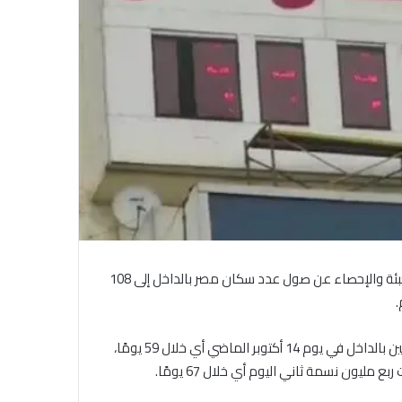
كشفت الساعة السكانية المتواجدة أعلى مبنى الجهاز المركزي للتعبئة والإحصاء عن صول عدد سكان مصر بالداخل إلى 108
وأفادت أن مصر قد سجلت الربع مليون نسمة الأول بعد الـ 108 ملايين بالداخل في يوم 14 أكتوبر الماضي أي خلال 59 يومًا،