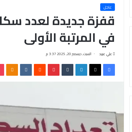
عاجل
قفزة جديدة لعدد سكان
في المرتبة الأولى
علي عبيد
السبت, ديسمبر 20, 2025 3:37 م
فيسبوك
X
لينكدإن
‏Tumblr
بينتيريست
‏Reddit
‏VKontakte
Odnoklassniki