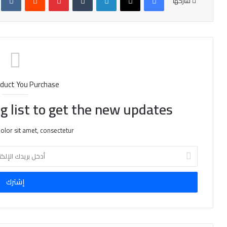
شاركها
duct You Purchase
g list to get the new updates!
lor sit amet, consectetur.
أ
د
خ
ل
ب
ر
ي
د