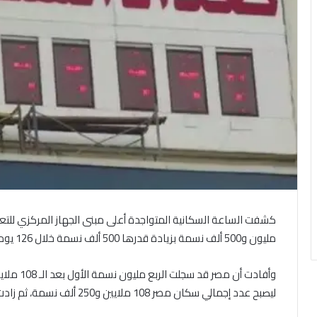
مليون و500 ألف نسمة بزيادة قدرها 500 ألف نسمة خلال 126 يوم.
ليصبح عدد إجمالي سكان مصر 108 ملايين و250 ألف نسمة، ثم زادت ربع مليون نسمة ثاني اليوم أي خلال 67 يومًا.