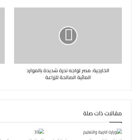
ك
ا
ل
إ
ل
ك
ت
ر
و
ن
الخارجية: مصر تواجه ندرة شديدة بالموارد
ي
المائية الصالحة للزراعة
مقالات ذات صلة