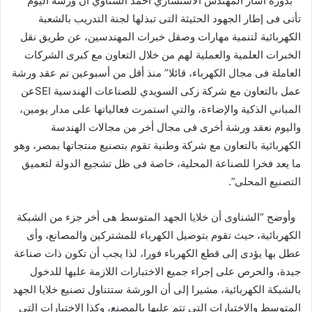
بدوره أشار المهندس الاستشاري أحمد الشناوي أن ورشة اليوم
تأتى فى إطار الجهود الحثيثة التى تبذلها لجنة التدريب بالشعبة
الكهربائية لتنمية مهارات وصقل خبرات المهندسين، عن طريق نقل
الخبرات العلمية والعملية لهم من خلال التعاون مع كبرى الشركات
العاملة فى مجال الكهرباء، قائلا” منذ أقل من أسبوعين تم عقد ورشة
عمل بالتعاون مع شركة زكى السويدي للصناعات الهندسية SEIعن
المباني الذكية والإضاءة، والتي استمرت فعالياتها على مدار يومين،
واليوم نعقد ورشة أخرى فى مجال أخر من مجالات الهندسة
الكهربائية بالتعاون مع شركة وطنية تقوم بتصنيع منتجاتها بمصر، وهو
ما يعد فخرا للصناعة المحلية، خاصة فى ظل تشجيع الدولة لتعميق
التصنيع المحلى”.
وأوضح “الشناوى أن خلايا الجهد المتوسط هى أخر جزء من الشبكة
الكهربائية، حيث تقوم بتوصيل الكهرباء للمشتركين والمصانع، وأى
عطل بها يؤدى إلى قطع الكهرباء فورا، لذا يجب أن تكون ذات صناعة
جيدة، والحرص على إجراء جميع الاختبارات اللازمة عليها للدخول
بالشبكة الكهربائية، مشيرا إلى أن الورشة ستتناول تصنيع خلايا الجهد
المتوسط والاختبارات التى تتم عليها بالمصنع، وكذا الاختبارات التى