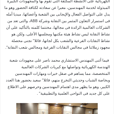
الكهربائية على الأنشطة المكثفة التى تقوم بها والمجهودات الكبيرة
المبذولة لخدمة المهندسين، معبرا عن سعادته لكثافة الحضور وهو ما
يدل على التواصل الفعال والإيجابى بين الشعبة وأعضائها، مبديا أمله
فى استمرار التعاون المثمر بين النقابة وشركة ABB، والتى تعد من
الشركات العالمية الرائدة فى مجالها، مختتما كلمته بالتأكيد على أن
نشاط النقابة ليس نشاط هيئة مكتبها ومجلسها الأعلى، ولكن هو
نشاط النقابات الفرعية والشعب بكل لجانها، قائلا” نجنى محصلة
مجهود زملائنا فى مجالس النقابات الفرعية ومجالس شعب النقابة”.
فيما أثنى المهندس الاستشاري محمد ناصر على مجهودات شعبة
الهندسة الكهربائية وتواصلها مع كبريات الشركات العالمية
المتخصصة، مما يساهم في صقل خبرات ومهارات المهندسين
وبخاصة الشباب وحديثي التخرج منهم، قائلا” سعيد بحضور هذا العدد
الكبير، وهو ما يظهر مدى اهتمام المهندسين وحرصهم على الاطلاع
على كل جديد فى النواحى العلمية والتطبيقية” .