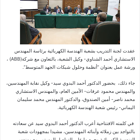
عقدت لجنة التدريب بشعبة الهندسة الكهربائية برئاسة المهندس
الاستشاري أحمد الشناوي- وكيل الشعبة، بالتعاون مع شركة(ABB) ،
ورشة عمل بعنوان “أنظمة وحلول شبكات الجهد المتوسط”.
جاء ذلك، بحضور الدكتور أحمد البدوي سيد- وكيل نقابة المهندسين،
والمهندس محمود عرفات- الأمين العام، والمهندس الاستشاري
محمد ناصر- أمين الصندوق، والدكتور المهندس محمد سليمان
اليماني- رئيس شعبة الهندسة الكهربائية.
في كلمته الافتتاحية أعرب الدكتور أحمد البدوي سيد عن سعادته
بالتواجد بين زملائه وأبنائه المهندسين، مشيدا بمجهودات شعبة
الهندسة الكهربائية وحرصها على التواصل المستمر مع مهندسي