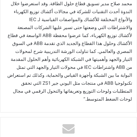
محمد صلاح مدير تسويق قطاع حلول الطاقة. وقد استعرضوا خلال
الندوة أحدث التقنيات للشركة في مجالات أكشاك توزيع الكهرباء
والأنواع المختلفة للأكشاك والمواصفات القياسية لـ IEC
والاشتراطات التي وضعتها حتى تسير عليها الشركات المصنعة
لأكشاك توزيع الكهرباء، كما عرضوا محفظة ABB الواسعة في قطاع
الأكشاك وحلول هذا القطاع والجديد الذي تقدمة ABB في السوق
المصري والعالمي. كما تناولت الورشة التدريبية شرح لمحولات
التيار والجهد وأهميتها في الشبكة الكهربائية وأهم الحلول المقدمة
من ABB واشتراطات IEC في محولات التيار والجهد التي تمثل
البوابة ما بين الشبكة وأجهزة القياس والحماية، وكذلك تم استعراض
تكنولوجيا ABB في منتجات مثل اليوني جير ZS1 التي تحقق
المتطلبات ولوحات التوزيع وتعريفاتها والتحول الرقمي في مجال
لوحات الضغط المتوسط.”