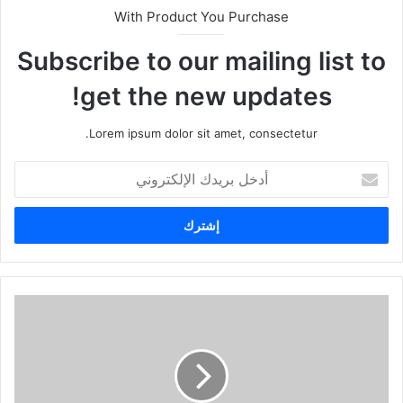
With Product You Purchase
Subscribe to our mailing list to
get the new updates!
Lorem ipsum dolor sit amet, consectetur.
أ
د
خ
ل
ب
ر
ي
د
ك
ا
ل
إ
ل