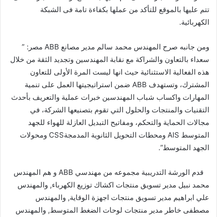
تتم عليها بالموقع للتأكد من عملها بكفاءة تامة فى الشبكة
الكهربائية.
ومن جانبه صرح المهندس محمد سالم مدير مصانع ABB مصر: ”
سعداء بالتعاون والشراكة مع نقابة المهندسين وتجديد الثقة من خلال
هذه الفعالية الاستثنائية حيث انها ليست المرة الأولى للتعاون
المشترك، وتستهدف ABB ضمن استراتيجيتها العمل على تنمية
المهارات واكساب شباب المهندسين خبرات عملية والتعريف بأحدث
التقنيات والمنتجات والحلول التي تقوم بتصنيعها الشركة، في
مجالات الحماية والتحكم، ومفاتيح التبديل العازلة للهواء للجهد
المتوسط AIS ومحطات التحويل الثانوية المدمجةCSS ومحولات
الجهد المتوسط”.
قدم الورشة التدريبية مجموعه من مهندسي ABB و هم المهندس
محمد نبيل مدير تسويق منتجات اكشاك توزيع الكهرباء, والمهندس
علي ابراهيم مدير تسويق منتجات اجهزة الوقاية, والمهندس
مصطفى خاطر مدير منتجات لوحات الضغط المتوسط, والمهندس