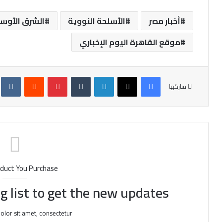
أخبار مصر
الأسلحة النووية
الشرق الأوس
موقع القاهرة اليوم الإخباري
فيسبوك
X
لينكدإن
‏Tumblr
بينتيريست
‏Reddit
‏te
شاركها
duct You Purchase
g list to get the new updates!
lor sit amet, consectetur.