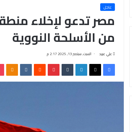
عاجل
مصر تدعو لإخلاء منطق
من الأسلحة النووية
علي عبيد
السبت, سبتمبر 13, 2025 2:17 م
فيسبوك
X
لينكدإن
‏Tumblr
بينتيريست
‏Reddit
‏VKontakte
Odnoklassniki