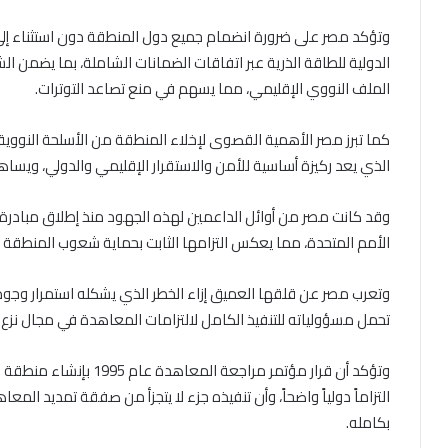
وتؤكد مصر على ضرورة انضمام جميع دول المنطقة دون استثناء إلى 
الدولية للطاقة الذرية عبر اتفاقات الضمانات الشاملة، بما يضمن ا
الملف النووي الإقليمي، مما يسهم في منع تصاعد التوترات.
كما تبرز مصر الأهمية القصوى لإخلاء المنطقة من الأسلحة النوو
الذي يعد ركيزة أساسية للأمن والاستقرار الإقليمي والدولي، ويسا
وقد كانت مصر من أوائل الداعمين لهذه الجهود منذ إطلاق مبادرة 
الأمم المتحدة، مما يعكس التزامها الثابت بحماية شعوب المنطقة من
وتعرب مصر عن قلقها العميق إزاء الخطر الذي يشكله استمرار وجود ا
تحمل مسؤولياته للتنفيذ الكامل لالتزامات المعاهدة في مجال نزع 
وتؤكد أن قرار مؤتمر مراجعة المعاهدة عام
1995
بإنشاء منطقة خ
التزاماً دولياً واضحاً، وأن تنفيذه جزء لا يتجزأ من صفقة تمديد ا
بكامله.