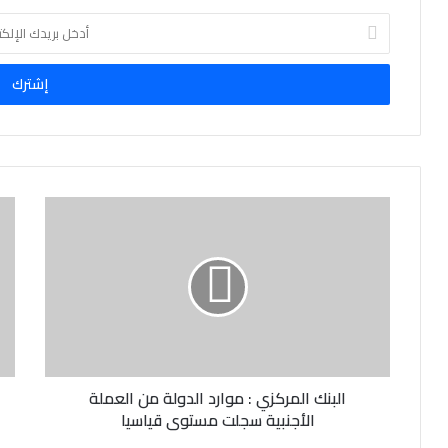
أ
د
خ
ل
ب
ر
ي
د
ك
ا
ل
إ
ل
ك
ت
ر
و
ن
البنك المركزي : موارد الدولة من العملة
ي
الأجنبية سجلت مستوى قياسيا