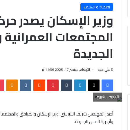
اقتصاد و استثمار
وزير الإسكان يصدر حرك
المجتمعات العمرانية 
الجديدة
علي عبيد
الأربعاء, سبتمبر 17, 2025 11:36 م
فيسبوك
X
لينكدإن
‏Tumblr
بينتيريست
‏Reddit
‏VKontakte
Odnoklassniki
شريف الشربيني
أصدر المهندس شريف الشربينى، وزير الإسكان والمرافق والمجتمعات ا
وأجهزة المدن الجديدة.