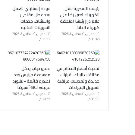
رئيسة المصرية لنقل
عودة إنستاباي للعمل
الكهرباء تعين رضا علي
بعد عطل مفاجئ..
علام دراز رئيسًا لمنطقة
واستئناف خدمات
كهرباء الدلتا
التحويلات المالية
الخميس, أغسطس 6, 2026
الخميس, أغسطس 6, 2026
11:48 م
11:32 م
تحديث أسعار التصالح في
عمرو دياب يدخل
مخالفات البناء.. قرارات
موسوعة جينيس بعد
جديدة وتعديلات مرتقبة
تصدره قائمة «بيلبورد
لتسهيل الإجراءات
عربية» لـ68 أسبوعًا
الخميس, أغسطس 6, 2026
الخميس, أغسطس 6, 2026
11:00 م
10:35 م