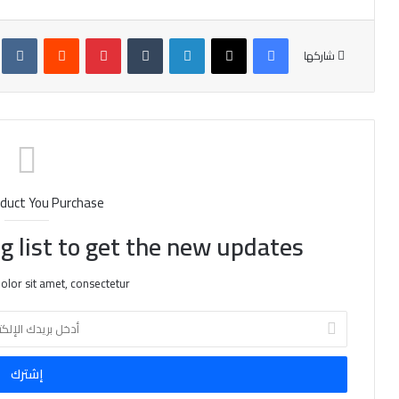
فيسبوك
X
لينكدإن
‏Tumblr
بينتيريست
‏Reddit
‏te
شاركها
duct You Purchase
g list to get the new updates!
lor sit amet, consectetur.
أ
د
خ
ل
ب