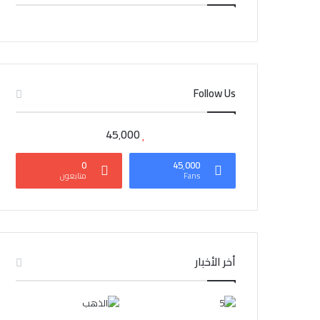
CAIRO WEATHER
Follow Us
45٬000
0
45٬000
Fans
متابعون
أخر الأخبار