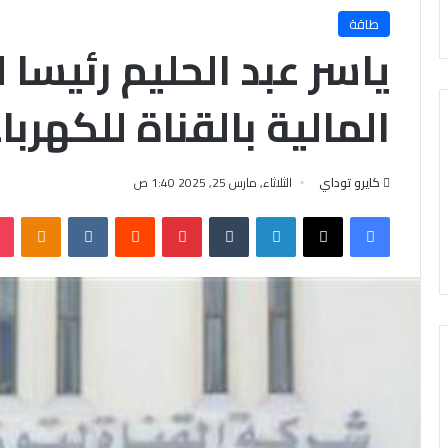
طاقة
ياسر عبد الحليم رئيسا
المالية بالقناة للكهربا
كايرو توداي
الثلاثاء, مارس 25, 2025 1:40 ص
فيسبوك
X
لينكدإن
‏Tumblr
بينتيريست
‏Reddit
‏VKontakte
Odnoklassniki