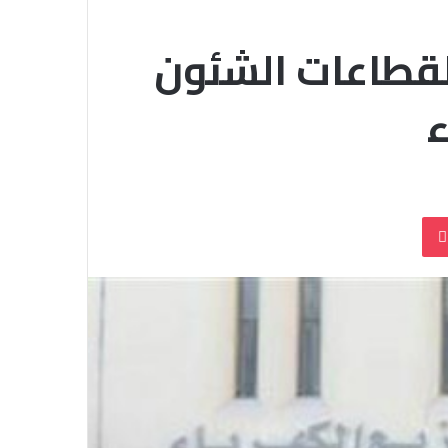
 لقطاعات الشئون
ء
بوكيت