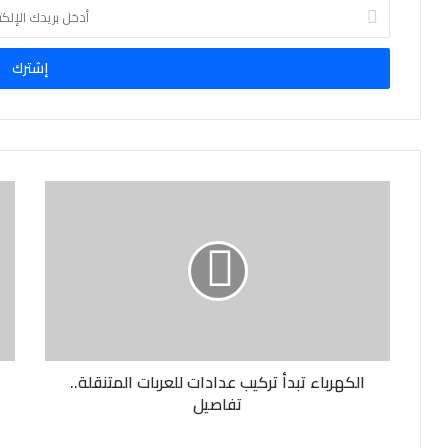
أ
د
خ
ل
ب
ر
ي
د
ك
ا
ل
إ
ل
ك
ت
ر
و
ن
الكهرباء تبدأ تركيب عدادات للعربات المتنقلة..
ي
تفاصيل