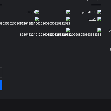
أد
بر
ال