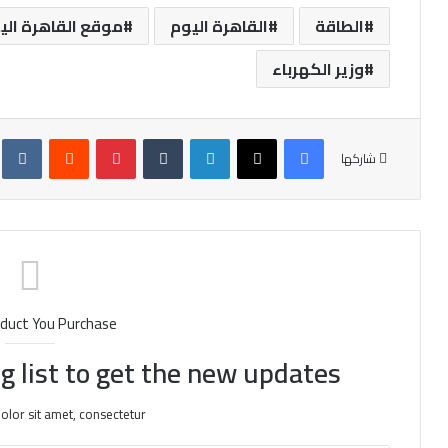
الطاقة
القاهرة اليوم
موقع القاهرة الي
وزير الكهرباء
فيسبوك
X
لينكدإن
‏Tumblr
بينتيريست
‏Reddit
‏te
شاركها
duct You Purchase
g list to get the new updates!
lor sit amet, consectetur.