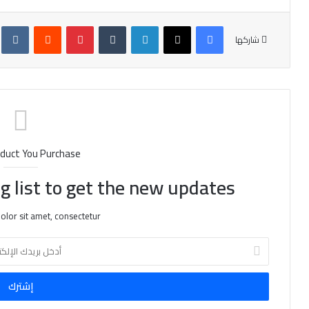
فيسبوك
X
لينكدإن
‏Tumblr
بينتيريست
‏Reddit
‏te
شاركها
duct You Purchase
g list to get the new updates!
lor sit amet, consectetur.
أ
د
خ
ل
ب