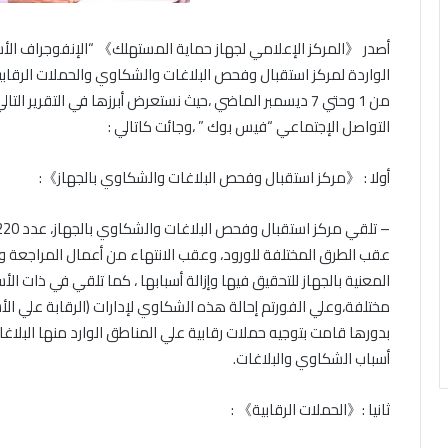
أصدر 《المركز الإعلامي لجهاز حماية المستهلك》 “الإنفوجراف ال
الواردة لمركز استقبال وفحص البلاغات والشكاوي والحملات الرقابية
من 1 وحتي 7 ديسمبر الماضي ،حيث نستعرض أبرزها في التقرير
التواصل الإجتماعي “فيس بوك ” ،وجائت كاتالي :
أولا : 《مركز استقبال وفحص البلاغات والشكاوي بالجهاز》:
عقب الطرق المختلفة للورود، وعقب الانتهاء من أعمال المراجعة و
مختلفة،وعلي الفورتم إحالة هذه الشكاوي لإدارات (الرقابة علي الأس
بدورها قامت بتوجيه حملات رقابية علي المناطق الوارد منها البلاغات 
أسباب الشكاوي والبلاغات.
ثانيا :《الحملات الرقابية》 :