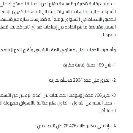
– حملات رقابية مٌكبرة ومٌوسعة يشنها جهاز حماية المستهلك علي مد
الأسواق – الإدارة العامة للتحريات ) بقطاع القاهرة الكبري بالإشترا
لتحقيق الإنضباط في الأسواق ،ومنع أية مُمارسات ضارة غير مُنضبطة 
السعر، ومُتابعة ما يتم اتخاذه من إجراءات ضد أي تاجر مُخالف مُست
سعرها .
وأسفرت الحملات علي مستوي المقر الرئيسي وأفرع الجهاز بالمحافظات في الفترة من
1-شن 189 حملة رقابية مكبرة
2- المرور علي عدد 2904 منشأة تجارية
3- تحرير 766 محضر وتنوعت المخالفات بين (عدم الإعلان عن ال
– حجب السلع عن التداول – تداول سلع غذائية بالأسواق مجهولة ال
المنشأة ).
4- بإجمالي مضبوطات 78.476 طن تنوعت بين :