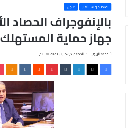
اقتصاد و استثمار
عاجل
بالإنفوجراف الحصاد ا
جهاز حماية المستهلك
محمد الزينى
الجمعة, ديسمبر 8, 2023 6:30 م
فيسبوك
X
لينكدإن
‏Tumblr
بينتيريست
‏Reddit
‏VKontakte
Odnoklassniki