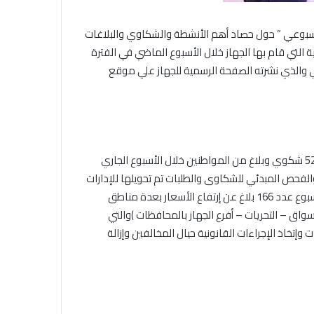
أسبوعي ” حول حصاد أهم الأنشطة والشكاوي والبلاغات
 التي قام بها الجهاز خلال الأسبوع الماضي في الفترة
 التالي والذي نشرته الصفحة الرسمية للجهاز علي موقع
– تلقي مركز استقبال وفحص البلاغات والشكاوي بالجهاز، عدد 5220 شكوي وبلاغ من المواطنين خلال الأسبوع الجاري
الفحص المبدئي للشكاوى والطلبات تم تحويلها للإدارات
المعنية بالجهاز للتحقيق فيها وإزالة أسبابها ، كما تلقي في ذات الأسبوع عدد 166 بلاغ عن إرتفاع الأسعار بعدة مناطق
واق – التحريات – أفرع الجهاز بالمحافظات )والتي
وإتخاذ الإجراءات القانونية حيال المخالفين وإزالة