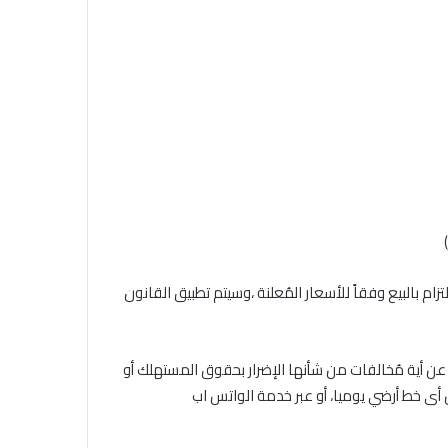
زام بالبيع وفقاً للأسعار المُعلنة ،وسيتم تطبيق القانون
 عن أية مُخالفات من شأنها الإضرار بحقوق المستهلك أو
ة فى الأسعار وذلك من خلال الخط الساخن للجهاز 19588 من أى خط أرضي يوميا، أو عبر خدمة الواتس اب